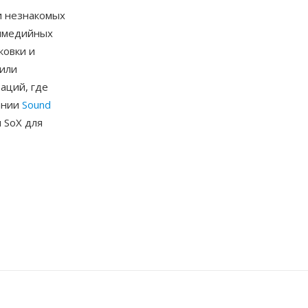
и незнакомых
тимедийных
ковки и
жили
аций, где
ании
Sound
 SoX для