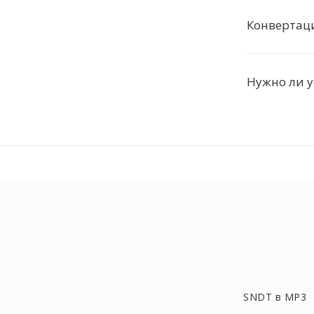
Конвертац
Нужно ли 
SNDT в MP3