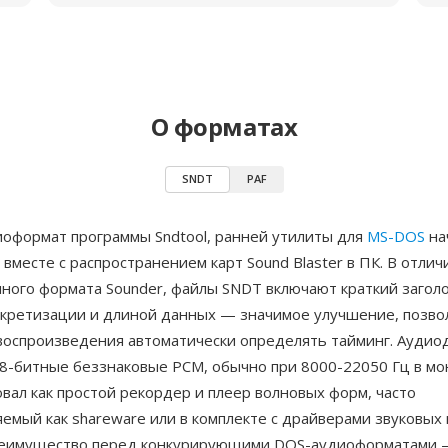
О форматах
SNDT
PAF
оформат программы Sndtool, ранней утилиты для
MS-DOS
на
вместе с распространением карт Sound Blaster в ПК. В отлич
ного формата Sounder, файлы SNDT включают краткий заголо
скретизации и длиной данных — значимое улучшение, позв
воспроизведения автоматически определять тайминг. Ауди
 8-битные беззнаковые PCM, обычно при 8000-22050 Гц в мон
ал как простой рекордер и плеер волновых форм, часто
емый как shareware или в комплекте с драйверами звуковых 
реимущество перед конкурирующими DOS-аудиоформатами