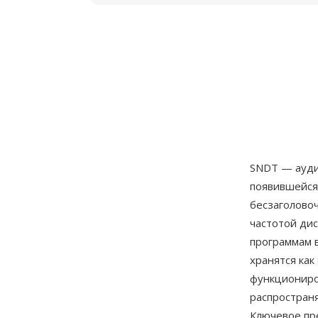
SNDT — ауди
появившейся 
бесзаголовоч
частотой ди
программам 
хранятся как
функциониров
распространя
Ключевое п