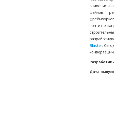
самоописыва
файлов — ре
фреймворков
почти не на
строительны
разработчик
Blaster
. Сег
конвертации
Разработчи
Дата выпус