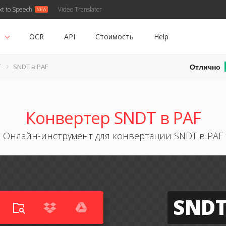
xt to Speech
Video Translator
ь
OCR
API
Стоимость
Help
Отлично
T
SNDT в PAF
Конвертер SNDT в PAF
Онлайн-инструмент для конвертации SNDT в PAF
SND