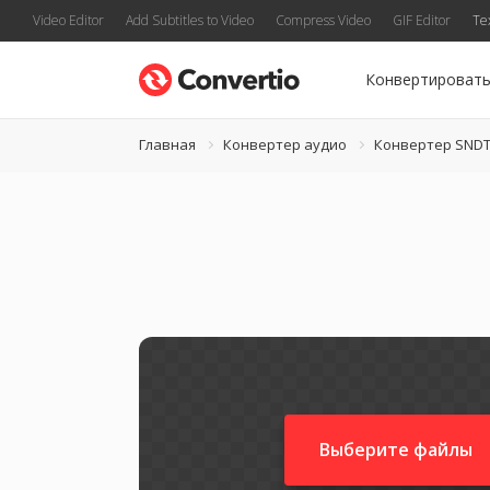
Video Editor
Add Subtitles to Video
Compress Video
GIF Editor
Te
Конвертироват
Главная
Конвертер аудио
Конвертер SND
Выберите файлы