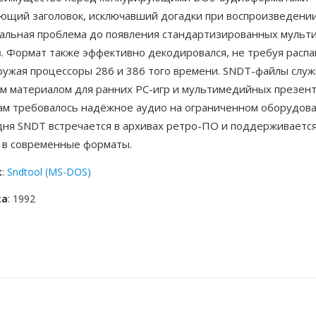
ющий заголовок, исключавший догадки при воспроизведени
альная проблема до появления стандартизированных муль
. Формат также эффективно декодировался, не требуя распа
гружая процессоры 286 и 386 того времени. SNDT-файлы слу
м материалом для ранних PC-игр и мультимедийных презент
ам требовалось надёжное аудио на ограниченном оборудов
одня SNDT встречается в архивах ретро-ПО и поддерживается
 в современные форматы.
к
:
Sndtool (MS-DOS)
ка
: 1992