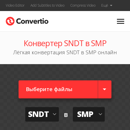
Video Editor
Add Subtitles to Video
Compress Video
Ещё
Конвертер SNDT в SMP
Лёгкая конвертация SNDT в SMP онлайн
Выберите файлы
SNDT
SMP
в