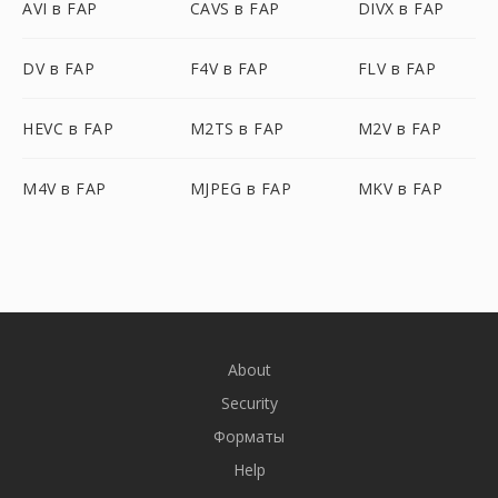
AVI в FAP
CAVS в FAP
DIVX в FAP
DV в FAP
F4V в FAP
FLV в FAP
HEVC в FAP
M2TS в FAP
M2V в FAP
M4V в FAP
MJPEG в FAP
MKV в FAP
About
Security
Форматы
Help