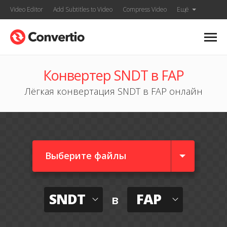
Video Editor
Add Subtitles to Video
Compress Video
Ещё
Конвертер SNDT в FAP
Лёгкая конвертация SNDT в FAP онлайн
Выберите файлы
SNDT
FAP
в