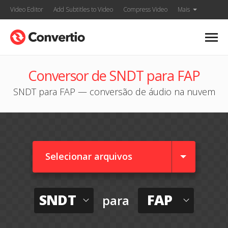
Video Editor
Add Subtitles to Video
Compress Video
Mais
Conversor de SNDT para FAP
SNDT para FAP — conversão de áudio na nuvem
Selecionar arquivos
SNDT
FAP
para