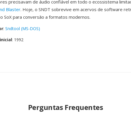
es precisavam de áudio confiável em todo o ecossistema limita
nd Blaster
. Hoje, o SNDT sobrevive em acervos de software ret
lo SoX para conversão a formatos modernos.
or
:
Sndtool (MS-DOS)
nicial
: 1992
Perguntas Frequentes