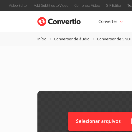
Video Editor
Add Subtitles to Video
Compress Video
GIF Editor
Te
Converter
Início
Conversor de áudio
Conversor de SNDT
Selecionar arquivos