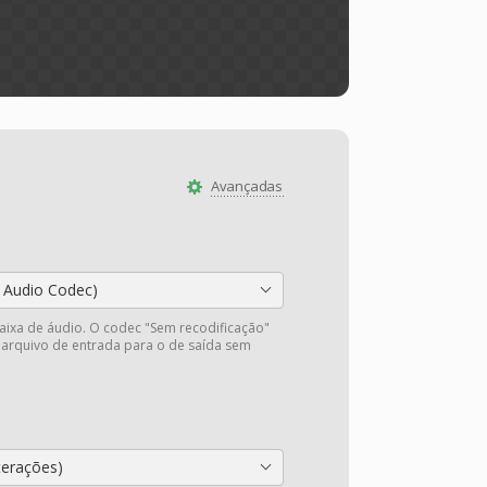
Avançadas
 Audio Codec)
faixa de áudio. O codec "Sem recodificação"
 arquivo de entrada para o de saída sem
.
terações)