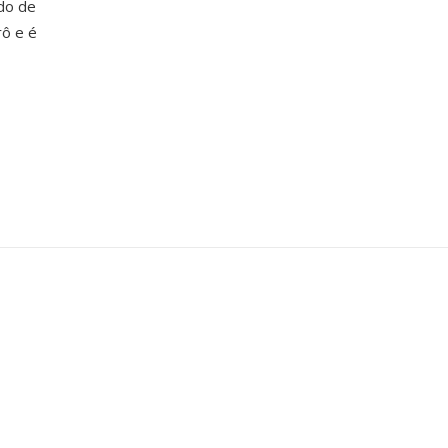
do de
rô e é