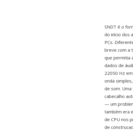
SNDT é o form
do início dos
PCs. Diferent
breve com a 
que permitia
dados de áud
22050 Hz em 
onda simples,
de som. Uma 
cabecalho aut
— um problema
também era ef
de CPU nos p
de construcao