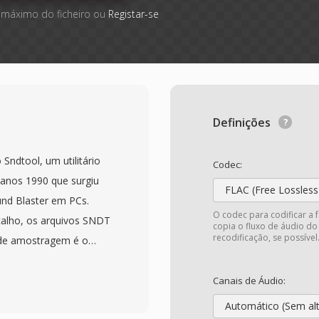
 máximo do ficheiro ou
Registar-se
Definições
ndtool, um utilitário
Codec:
 anos 1990 que surgiu
FLAC (Free Lossless
nd Blaster em PCs.
O codec para codificar a 
alho, os arquivos SNDT
copia o fluxo de áudio do
recodificação, se possível
 de amostragem é o
ignificativa que
rminar a temporizacao
Canais de Áudio:
ão armazenados como
Automático (Sem al