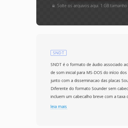
Solte os arquivos aqui. 1 GB tamanho
SNDT
SNDT é o formato de áudio associado ao S
de som inicial para MS-DOS do início dos
junto com a disseminacao das placas Sou
Diferente do formato Sounder sem cabec
incluem um cabecalho breve com a taxa
comprimento dos dados — uma melhoria s
leia mais
permitia ao software de reprodução dete
automaticamente. Os dados de áudio s