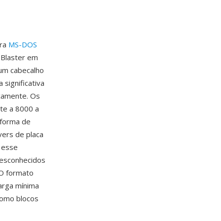
ara
MS-DOS
 Blaster em
 um cabecalho
significativa
camente. Os
te a 8000 a
 forma de
vers de placa
 esse
 desconhecidos
 O formato
arga mínima
como blocos