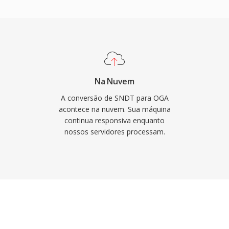
e vídeo, resultando em
 menor uso de memória.
sociados são
royalties, o OGA evita às
ntes que afetam
rta metadados de
Na Nuvem
a, álbum é informações
A conversão de SNDT para OGA
reproduzido nativamente
acontece na nuvem. Sua máquina
continua responsiva enquanto
hromium, VLC é na
nossos servidores processam.
ornando-o uma escolha
é fluxos de trabalho de