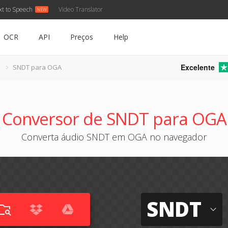
xt to Speech
Video Translator
OCR
API
Preços
Help
Excelente
SNDT para OGA
Conversor de SNDT para OGA
Converta áudio SNDT em OGA no navegador
SNDT