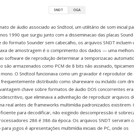
SNDT
OGA
ato de áudio associado ao Sndtool, um utilitário de som inicial p
 anos 1990 que surgiu junto com a disseminacao das placas Sound
e do formato Sounder sem cabecalho, os arquivos SNDT incluem
taxa de amostragem é o comprimento dos dados — uma melhoria 
 ao software de reprodução determinar a temporizacao automati
io são armazenados como PCM de 8 bits não assinado, tipicamen
mono. O Sndtool funcionava como um gravador é reprodutor de
 frequentemente distribuido como shareware ou incluído com dri
vantagem chave sobre formatos de áudio DOS concorrentes era
odescritivo, que eliminava a adivinhação de reproduzir arquivos
 real antes de frameworks multimídia padronizados existirem.
iciente para decodificar, não exigindo descompressão é sobrec
rocessadores 286 é 386 da época. Os arquivos SNDT serviram 
 para jogos é apresentações multimídia iniciais de PC, onde os