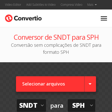
Video Editor
Add Subtitles to Video
Compress Video
Mais
Conversor de SNDT para SPH
Conversão sem complicações de SNDT para
formato SPH
Selecionar arquivos
SNDT
SPH
para