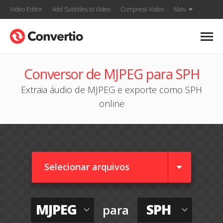
Video Editor
Add Subtitles to Video
Compress Video
Mais
Conversor de MJPEG para SPH
Extraia áudio de MJPEG e exporte como SPH
online
Selecionar arquivos
MJPEG
SPH
para