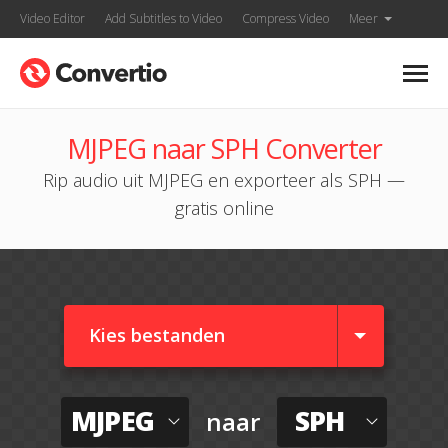
Video Editor
Add Subtitles to Video
Compress Video
Meer
MJPEG naar SPH Converter
Rip audio uit MJPEG en exporteer als SPH —
gratis online
Kies bestanden
MJPEG
SPH
naar