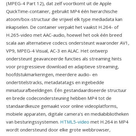
(MPEG-4 Part 12), dat zelf voortkomt uit de Apple
QuickTime-container, gebruikt MP4 één hierarchische
atoom/box-structuur die vrijwel elk type mediadata kan
inkapselen. De container verpakt het vaakst H.264- of
H.265-video met AAC-audio, hoewel het ook één breed
scala aan alternatieve codecs ondersteunt waaronder AV1,
VP9, MPEG-4 Visual, AC-3 en ALAC. Het ontwerp
ondersteunt geavanceerde functies als streaming hints
voor progressieve download en adaptieve streaming,
hoofdstukmarkeringen, meerdere audio- en
ondertitelstracks, metadatatags en ingebedde
miniatuurafbeeldingen. Één gestandaardiseerde structuur
en brede codecondersteuning hebben MP4 tot de
standaardkeuze gemaakt voor online videoplatforms,
mobiele apparaten, digitale camera's en mediabibliotheken
van besturingssystemen.
HTML5-video
met H.264 in MP4
wordt ondersteund door elke grote webbrowser,