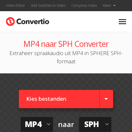
Video Editor
Add Subtitles to Video
Compress Video
Meer
MP4 naar SPH Converter
Extraheer spraakaudio uit MP4 in SPHERE SPH-
formaat
Kies bestanden
MP4
SPH
naar