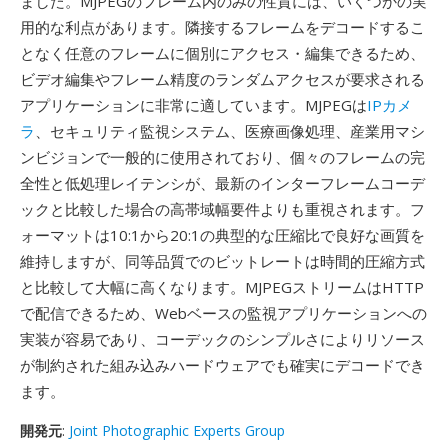
ました。MJPEGのフレーム内のみの性質には、いくつかの実
用的な利点があります。隣接するフレームをデコードするこ
となく任意のフレームに個別にアクセス・編集できるため、
ビデオ編集やフレーム精度のランダムアクセスが要求される
アプリケーションに非常に適しています。MJPEGは
IPカメ
ラ
、セキュリティ監視システム、医療画像処理、産業用マシ
ンビジョンで一般的に使用されており、個々のフレームの完
全性と低処理レイテンシが、最新のインターフレームコーデ
ックと比較した場合の高帯域幅要件よりも重視されます。フ
ォーマットは10:1から20:1の典型的な圧縮比で良好な画質を
維持しますが、同等品質でのビットレートは時間的圧縮方式
と比較して大幅に高くなります。MJPEGストリームはHTTP
で配信できるため、Webベースの監視アプリケーションへの
実装が容易であり、コーデックのシンプルさによりリソース
が制約された組み込みハードウェアでも確実にデコードでき
ます。
開発元
:
Joint Photographic Experts Group