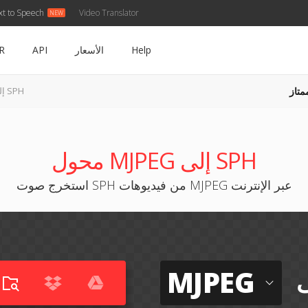
xt to Speech
Video Translator
Help
الأسعار
API
R
متاز
MJPEG إلى SPH
محول MJPEG إلى SPH
استخرج صوت SPH من فيديوهات MJPEG عبر الإنترنت
MJPEG
ى