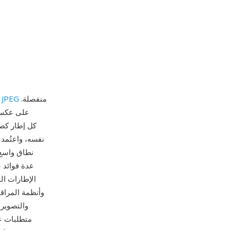
منفصلة.
JPEG
MJPEG (Motion JPEG) هي صيغة ضغط فيديو يُضغط فيها كل إطا
على عكس ت
نطاق واسع 
الإطارات ال
والتصوير 
متطلبات عر