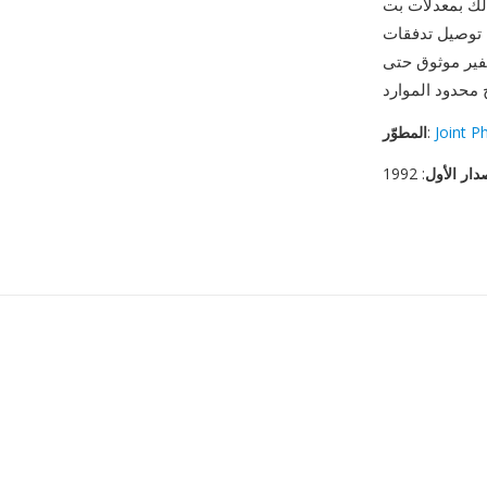
إن كان ذلك بمعدلات بت
 MJPEG عبر HTTP،
شفير موثوق حتى
Joint P
:
المطوّر
دار الأول
: 1992