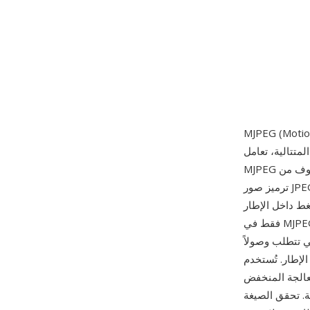
متتالية، تعامل
MJPEG كل إطار كصورة فوتوغرافية مستقلة، مطبقةً ضغط تحويل جيب التمام المنفصل المعروف من
ترميز صور JPEG الثابتة. يعود هذا النهج إلى عام 1992، متزامناً مع إنشاء معيار JPEG نفسه، واعتُمد على
ط داخل الإطار
فقط في MJPEG عدة فوائد عملية: يمكن الوصول إلى أي إطار وتحريره بشكل مستقل دون فك ترميز
ي تتطلب وصولاً
معالجة المنخفض
ة. تحقق الصيغة