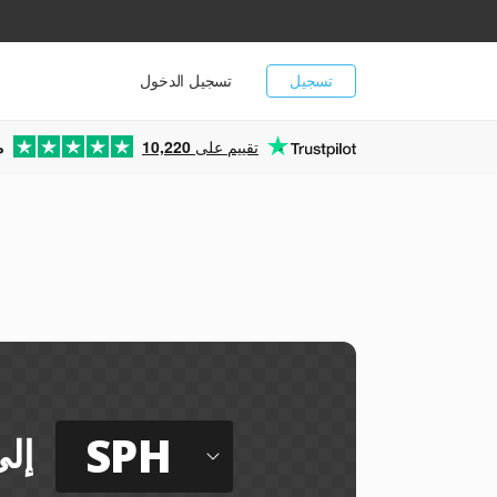
تسجيل
تسجيل الدخول
تقييم على
10,220
م
SPH
إل