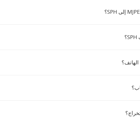
؟
الهاتف؟
اب؟
خراج؟