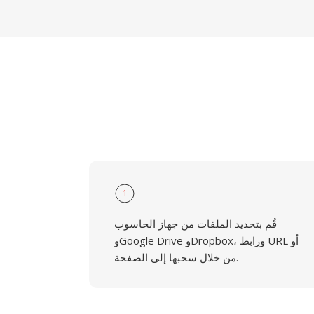
1
قُم بتحديد الملفات من جهاز الحاسوب
وGoogle Drive وDropbox، ورابط URL أو
من خلال سحبها إلى الصفحة.