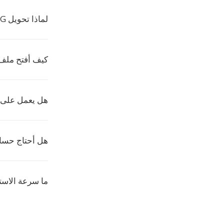
لماذا تحويل MJPEG إلى SPH؟
كيف أفتح ملف SPH
هل يعمل على 
هل أحتاج حس
ما سرعة الاست