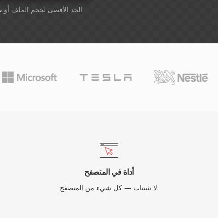
أسقِط الملفات هنا. 1 GB الحد الأقصى لحجم الملف أو
ت
أداة في المتصفح
لا تثبيتات — كل شيء من المتصفح.