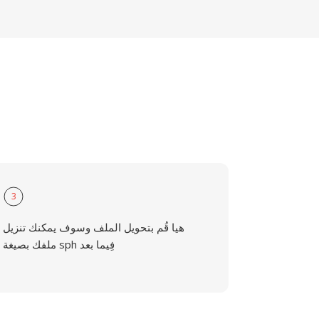
3
هيا قُم بتحويل الملف وسوف يمكنك تنزيل
ملفك بصيغة sph فِيما بعد