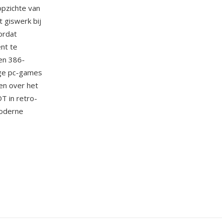
opzichte van
 giswerk bij
ordat
nt te
en 386-
ege pc-games
en over het
T in retro-
moderne