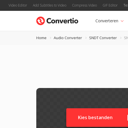
Video Editor
Add Subtitles to Video
Compress Video
GIF Editor
Te
Converteren
Home
Audio Converter
SNDT Converter
S
Kies bestanden