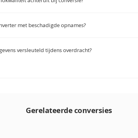
okwaliteit achteruit bij conversie?
nverter met beschadigde opnames?
gevens versleuteld tijdens overdracht?
Gerelateerde conversies