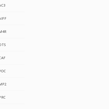
AC3
AIFF
 M4R
DTS
CAF
VOC
 MP2
PRC