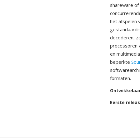
shareware of 
concurrerende
het afspelen
gestandaardis
decoderen, z
processoren 
en multimedia
beperkte
Sou
softwarearch
formaten.
Ontwikkelaa
Eerste relea