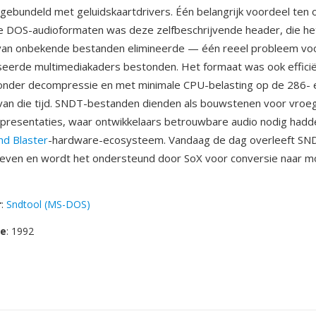
gebundeld met geluidskaartdrivers. Één belangrijk voordeel ten 
 DOS-audioformaten was deze zelfbeschrijvende header, die het
 van onbekende bestanden elimineerde — één reeel probleem vo
eerde multimediakaders bestonden. Het formaat was ook efficië
onder decompressie en met minimale CPU-belasting op de 286- 
van die tijd. SNDT-bestanden dienden als bouwstenen voor vro
presentaties, waar ontwikkelaars betrouwbare audio nodig hadd
nd Blaster
-hardware-ecosysteem. Vandaag de dag overleeft SND
ieven en wordt het ondersteund door SoX voor conversie naar 
r
:
Sndtool (MS-DOS)
se
: 1992