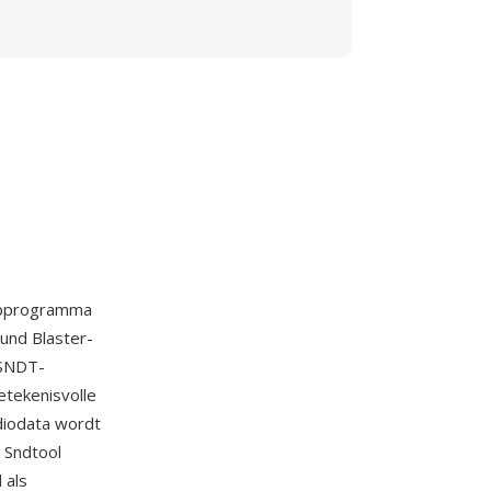
lpprogramma
und Blaster-
 SNDT-
tekenisvolle
diodata wordt
 Sndtool
 als