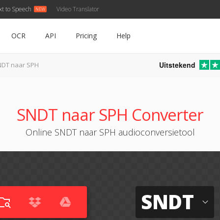
xt to Speech
Video Translator
OCR
API
Pricing
Help
Uitstekend
NDT naar SPH
SNDT naar SPH Converter
Online SNDT naar SPH audioconversietool
SNDT