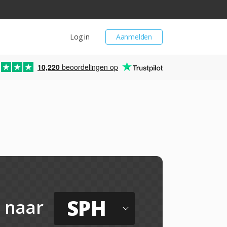
Log in
Aanmelden
10,220
beoordelingen op
SPH
naar