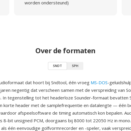
worden ondersteund)
Over de formaten
SNDT
SPH
udioformaat dat hoort bij Sndtool, één vroeg
MS-DOS
-geluidshu
 jaren negentig dat verscheen samen met de verspreiding van So
's. In tegenstelling tot het headerloze Sounder-formaat bevatten
n korte header met de samplefrequentie en datalengte — één be
aardoor afspeelsoftware de timing automatisch kon bepalen. Au
s 8-bit unsigned PCM, doorgaans bij 8000 tot 22050 Hz in mono.
 als één eenvoudige golfvormrecorder en -speler, vaak verspreid