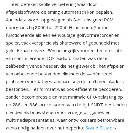
— één betekenisvolle verbetering waardoor
afspeelsoftware de timing automatisch kon bepalen.
Audiodata wordt opgeslagen als 8-bit unsigned PCM,
doorgaans bij 8000 tot 22050 Hz in mono. Sndtool
functioneerde als één eenvoudige golfvormrecorder en -
speler, vaak verspreid als shareware of gebundeld met
geluidskaartdrivers. Één belangrijk voordeel ten opzichte
van concurrerende DOS-audioformaten was deze
zelfbeschrijvende header, die het giswerk bij het afspelen
van onbekende bestanden elimineerde — één reeel
probleem voordat gestandaardiseerde multimediakaders
bestonden. Het formaat was ook efficiënt te decoderen,
zonder decompressie en met minimale CPU-belasting op
de 286- en 386-processoren van die tijd. SNDT-bestanden
dienden als bouwstenen voor vroege pc-games en
multimediapresentaties, waar ontwikkelaars betrouwbare
audio nodig hadden over het beperkte
Sound Blaster
-