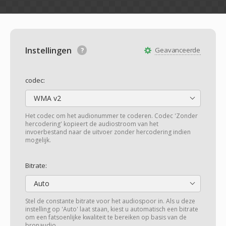
Instellingen
Geavanceerde
codec:
WMA v2
Het codec om het audionummer te coderen. Codec 'Zonder
hercodering' kopieert de audiostroom van het
invoerbestand naar de uitvoer zonder hercodering indien
mogelijk.
Bitrate:
Auto
Stel de constante bitrate voor het audiospoor in. Als u deze
instelling op 'Auto' laat staan, kiest u automatisch een bitrate
om een fatsoenlijke kwaliteit te bereiken op basis van de
bronaudio.