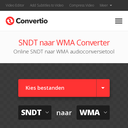
Video Editor
Add Subtitles to Video
Compress Video
Meer
SNDT naar WMA Converter
Online SNDT naar WMA audioconversietool
Kies bestanden
SNDT
WMA
naar