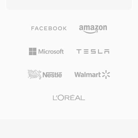
claimde bijna cd-kwaliteit te leveren bij bitrates
onbekende bestanden elimineerde — één reeel
zo laag als 64 kbps — ruwweg de helft van de
probleem voordat gestandaardiseerde
snelheid die MP3 doorgaans nodig had voor
multimediakaders bestonden. Het formaat was
vergelijkbare resultaten. De codecfamilie
ook efficiënt te decoderen, zonder
groeide uit met WMA Professional voor
decompressie en met minimale CPU-belasting
surroundgeluid en high-resolution audio, WMA
op de 286- en 386-processoren van die tijd.
Lossless voor bit-perfecte
SNDT-bestanden dienden als bouwstenen voor
archiveringscompressie en WMA Voice
vroege pc-games en multimediapresentaties,
geoptimaliseerd voor gesproken inhoud bij
waar ontwikkelaars betrouwbare audio nodig
zeer lage bitrates. Diepe integratie met
hadden over het beperkte Sound Blaster-
Windows, Windows Media Player en het Zune-
hardware-ecosysteem. Vandaag de dag
ecosysteem gaf WMA één sterk
overleeft SNDT in retro-softwarearchieven en
distributievoordeel gedurende de jaren 2000,
wordt het ondersteund door SoX voor
en ondersteuning voor digitale
conversie naar moderne formaten.
rechtenmanagement (DRM) maakte het
aantrekkelijk voor online muziekwinkels uit die