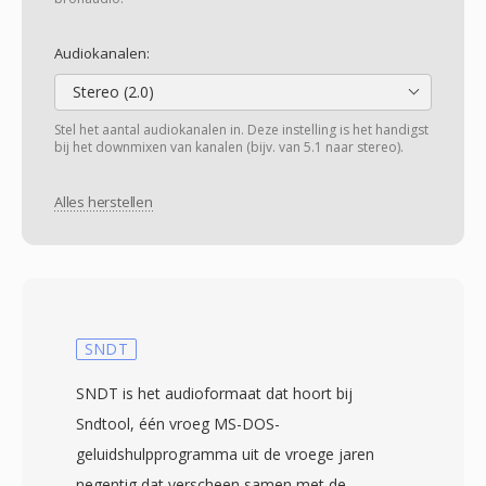
Audiokanalen:
Stereo (2.0)
Stel het aantal audiokanalen in. Deze instelling is het handigst
bij het downmixen van kanalen (bijv. van 5.1 naar stereo).
Alles herstellen
SNDT
SNDT is het audioformaat dat hoort bij
Sndtool, één vroeg MS-DOS-
geluidshulpprogramma uit de vroege jaren
negentig dat verscheen samen met de