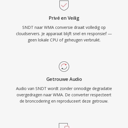
periode. Coderen en decoderen worden native
afgehandeld door Windows, zonder dat
Privé en Veilig
software van derden nodig is voor weergave
SNDT naar WMA conversie draait volledig op
op elke Windows-machine. Cross-platform
cloudservers. Je apparaat blijft snel en responsief —
ondersteuning is verbeterd via bibliotheken als
geen lokale CPU of geheugen verbruikt.
FFmpeg en GStreamer, hoewel WMA op niet-
Microsoft-apparaten minder universeel
compatibel blijft dan MP3 of AAC. Het formaat
komt nog voor in legacy-mediabibliotheken,
hoewel nieuwere codecs het grotendeels
Getrouwe Audio
hebben vervangen voor streaming en
Audio van SNDT wordt zonder onnodige degradatie
draagbaar gebruik.
overgedragen naar WMA. De converter respecteert
de broncodering en reproduceert deze getrouw.