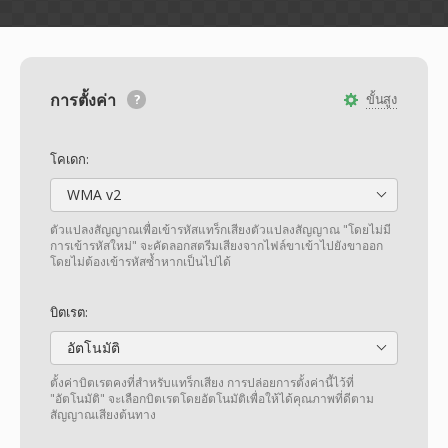
การตั้งค่า
ขั้นสูง
โคเดก:
WMA v2
ตัวแปลงสัญญาณเพื่อเข้ารหัสแทร็กเสียงตัวแปลงสัญญาณ "โดยไม่มี
การเข้ารหัสใหม่" จะคัดลอกสตรีมเสียงจากไฟล์ขาเข้าไปยังขาออก
โดยไม่ต้องเข้ารหัสซ้ำหากเป็นไปได้
บิตเรต:
อัตโนมัติ
ตั้งค่าบิตเรตคงที่สำหรับแทร็กเสียง การปล่อยการตั้งค่านี้ไว้ที่
"อัตโนมัติ" จะเลือกบิตเรตโดยอัตโนมัติเพื่อให้ได้คุณภาพที่ดีตาม
สัญญาณเสียงต้นทาง