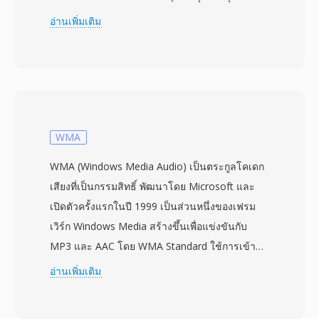
ตัวอย่างและความยาวข้อมูล — เป็นการปรับปรุงที่มี
อ่านเพิ่มเติม
ความหมายซึ่งทำให้ซอฟต์แวร์เล่นสามารถกำหนด
จังหวะเวลาได้โดยอัตโนมัติ ข้อมูลเสียงจัดเก็บเป็น
PCM แบบ 8 บิตไม่มีเครื่องหมาย โดยทั่วไปที่ 8000
ถึง 22050 Hz ในโมโน Sndtool ทำหน้าที่เป็นเครื่อง
บันทึกและเล่นรูปคลื่นอย่างง่าย มักจัดจำหน่ายเป็น
แชร์แวร์หรือรวมมากับไดรเวอร์การ์ดเสียง ข้อดี
WMA
สำคัญเหนือรูปแบบเสียง DOS คู่แข่งคือส่วนหัวที่
WMA (Windows Media Audio) เป็นตระกูลโคเดก
อธิบายตัวเองนี้ ซึ่งขจัดการคาดเดาในการเล่นไฟล์
เสียงที่เป็นกรรมสิทธิ์ พัฒนาโดย Microsoft และ
ที่ไม่คุ้นเคย — ปัญหาที่แท้จริงก่อนที่จะมีเฟรมเวิร์
เปิดตัวครั้งแรกในปี 1999 เป็นส่วนหนึ่งของเฟรม
กมัลติมีเดียมาตรฐาน รูปแบบนี้ยังถอดรหัสได้อย่างมี
เวิร์ก Windows Media สร้างขึ้นเพื่อแข่งขันกับ
ประสิทธิภาพ ไม่ต้องการการคลายการบีบอัดและใช้
MP3 และ AAC โดย WMA Standard ใช้การเข้า
CPU น้อยมากบนโปรเซสเซอร์ 286 และ 386 ในยุค
รหัสเชิงการรับรู้เพื่อให้คุณภาพใกล้เคียง CD ที่บิต
อ่านเพิ่มเติม
นั้น ไฟล์ SNDT ทำหน้าที่เป็นองค์ประกอบพื้นฐาน
เรตต่ำสุด 64 kbps — ประมาณครึ่งหนึ่งของอัตรา
สำหรับเกม PC ยุคแรกและงานนำเสนอมัลติมีเดีย ที่
ข้อมูลที่ MP3 ต้องการสำหรับผลลัพธ์ที่เทียบเคียงได้
นักพัฒนาต้องการเสียงที่เชื่อถือได้ในระบบนิเวศ