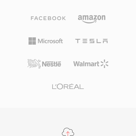
ตระกูลโคเดกขยายตัวรวมถึง WMA Professional
ฮาร์ดแวร์ Sound Blaster ที่จำกัด ปัจจุบัน SNDT
สำหรับเสียงรอบทิศทางและความละเอียดสูง WMA
ยังคงอยู่ในคลังซอฟต์แวร์ย้อนยุคและรองรับโดย
Lossless สำหรับการบีบอัดแบบไม่สูญเสียคุณภาพ
SoX สำหรับการแปลงเป็นรูปแบบสมัยใหม่
สำหรับเก็บถาวร และ WMA Voice ที่ปรับแต่ง
สำหรับเนื้อหาเสียงพูดที่บิตเรตต่ำมาก การผสาน
รวมอย่างลึกซึ้งกับ Windows, Windows Media
Player และระบบนิเวศ Zune ทำให้ WMA มีข้อได้
เปรียบด้านการเผยแพร่ตลอดทศวรรษ 2000 และ
การรองรับการจัดการสิทธิ์ดิจิทัล (DRM) ทำให้เป็นที่
น่าสนใจสำหรับร้านขายเพลงออนไลน์ในยุคนั้น
การเข้ารหัสและถอดรหัสจัดการโดย Windows
โดยตรง ไม่ต้องใช้ซอฟต์แวร์บุคคลที่สามสำหรับ
การเล่นบนเครื่อง Windows ใดๆ การรองรับข้าม
แพลตฟอร์มดีขึ้นผ่านไลบรารีเช่น FFmpeg และ
GStreamer แม้ว่า WMA จะยังเข้ากันได้น้อยกว่า
MP3 หรือ AAC บนอุปกรณ์ที่ไม่ใช่ของ Microsoft