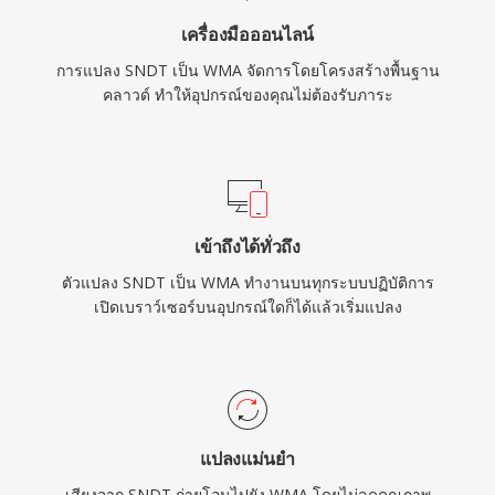
รูปแบบนี้ยังคงปรากฏในไลบรารีสื่อเก่า แม้โคเดก
เครื่องมือออนไลน์
รุ่นใหม่จะเข้ามาแทนที่เป็นส่วนใหญ่สำหรับการสตรี
การแปลง SNDT เป็น WMA จัดการโดยโครงสร้างพื้นฐาน
มและการใช้งานพกพา
คลาวด์ ทำให้อุปกรณ์ของคุณไม่ต้องรับภาระ
เข้าถึงได้ทั่วถึง
ตัวแปลง SNDT เป็น WMA ทำงานบนทุกระบบปฏิบัติการ
เปิดเบราว์เซอร์บนอุปกรณ์ใดก็ได้แล้วเริ่มแปลง
แปลงแม่นยำ
เสียงจาก SNDT ถ่ายโอนไปยัง WMA โดยไม่ลดคุณภาพ