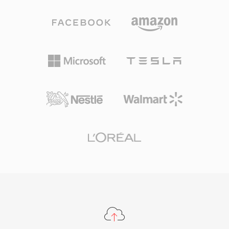
ฮาร์ดแวร์ Sound Blaster ที่จำกัด ปัจจุบัน SNDT
ถาวรระดับมืออาชีพ ความเร็วในการประมวลผล
ยังคงอยู่ในคลังซอฟต์แวร์ย้อนยุคและรองรับโดย
เป็นจุดแข็งที่โดดเด่นของ TTA — โคเดกบรรลุการ
SoX สำหรับการแปลงเป็นรูปแบบสมัยใหม่
เข้ารหัสและถอดรหัสที่รวดเร็วโดยไม่ต้องใช้ CPU
มาก รักษาความเบาแม้บนฮาร์ดแวร์เก่า โครงสร้าง
ไฟล์รองรับแท็กเมทาดาทา ID3v1, ID3v2 และ
APEv2 ดังนั้นข้อมูลแทร็กและภาพอัลบั้มจะเดินทาง
ไปกับเสียง การรองรับฮาร์ดแวร์ปรากฏในเครื่อง
เล่นพกพาหลายรุ่น ทำให้ TTA มีข้อได้เปรียบในทาง
ปฏิบัติเหนือรูปแบบไม่สูญเสียคุณภาพคู่แข่งบางรูป
แบบ การอ้างอิงโอเพนซอร์สเผยแพร่ภายใต้สัญญา
อนุญาต GNU GPL ส่งเสริมการนำไปใช้โดยชุมชน
และการผสานรวมกับบุคคลที่สาม แม้ว่าโคเดกใหม่
อย่าง FLAC จะครองส่วนแบ่งที่ใหญ่กว่าในภูมิทัศน์
เสียงแบบไม่สูญเสียคุณภาพ TTA ยังคงรับใช้ผู้ใช้ที่
ให้คุณค่ากับความเรียบง่ายและการบีบอัดที่โปร่งใส