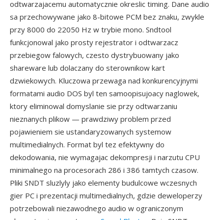
odtwarzajacemu automatycznie okreslic timing. Dane audio
sa przechowywane jako 8-bitowe PCM bez znaku, zwykle
przy 8000 do 22050 Hz w trybie mono. Sndtool
funkcjonowal jako prosty rejestrator i odtwarzacz
przebiegow falowych, czesto dystrybuowany jako
shareware lub dolaczany do sterownikow kart
dzwiekowych. Kluczowa przewaga nad konkurencyjnymi
formatami audio DOS byl ten samoopisujoacy naglowek,
ktory eliminowal domyslanie sie przy odtwarzaniu
nieznanych plikow — prawdziwy problem przed
pojawieniem sie ustandaryzowanych systemow
multimedialnych. Format byl tez efektywny do
dekodowania, nie wymagajac dekompresji i narzutu CPU
minimalnego na procesorach 286 i 386 tamtych czasow.
Pliki SNDT sluzlyly jako elementy budulcowe wczesnych
gier PC i prezentacji multimedialnych, gdzie deweloperzy
potrzebowali niezawodnego audio w ograniczonym