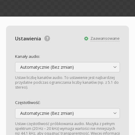
Ustawienia
Zaawansowane
Kanały audio:
Automatycznie (Bez zmian)
Ustaw liczbę kanałów audio. To ustawienie jest najbardziej
przydatne podczas ograniczania liczby kanałów (np. z 5.1 do
stereo).
Częstotliwość:
Automatycznie (Bez zmian)
Ustaw częstotliwość próbkowania audio. Muzyka z pełnym
spektrum (20 Hz – 20 kHz) wymaga wartości nie mniejszych
niż 44.1 kHz, aby osiągnąć transparentność. Więcej informacji