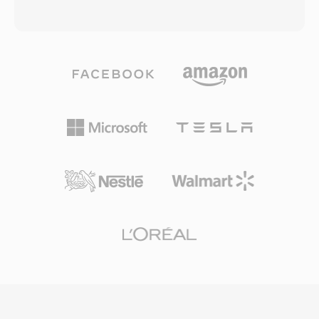
domyslanie sie przy odtwarzaniu nieznanych
podczas przechowywania czy transferu. TTA
plikow — prawdziwy problem przed
obsluguje zarowno standardowe audio jakosci
pojawieniem sie ustandaryzowanych
CD, jak i tresci o wysokiej rozdzielczosci do 32-
systemow multimedialnych. Format byl tez
bitowych probek calkowitych, co czyni go
efektywny do dekodowania, nie wymagajac
odpowiednim zarowno do codziennego
dekompresji i narzutu CPU minimalnego na
sluchania, jak i profesjonalnej archiwizacji.
procesorach 286 i 386 tamtych czasow. Pliki
Szybkosc przetwarzania jest jednym z
SNDT sluzlyly jako elementy budulcowe
okreslajacych atutow TTA — kodek osiaga
wczesnych gier PC i prezentacji
szybkie kodowanie i dekodowanie bez duzych
multimedialnych, gdzie deweloperzy
wymagan wobec procesora, pozostajac lekkim
potrzebowali niezawodnego audio w
nawet na starszym sprzecie. Struktura pliku
ograniczonym ekosystemie sprzetowym Sound
obsluguje tagi metadanych ID3v1, ID3v2 i
Blaster. Dzis SNDT przetrwal w archiwach retro
APEv2, wiec informacje o sciezkach i grafika
oprogramowania i jest obslugiwany przez SoX
albumow podrózuja wraz z audio. Obsluga
do konwersji na nowoczesne formaty.
sprzetowa pojawila sie w kilku odtwarzaczach
przenosnych, dajac TTA praktyczna przewage