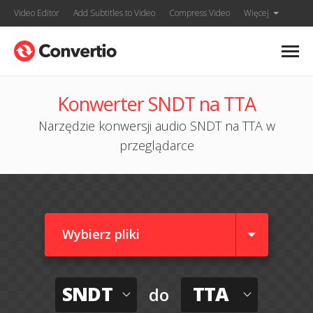
Video Editor
Add Subtitles to Video
Compress Video
Więcej
Konwerter SNDT na TTA
Narzędzie konwersji audio SNDT na TTA w
przeglądarce
Wybierz pliki
SNDT
TTA
do