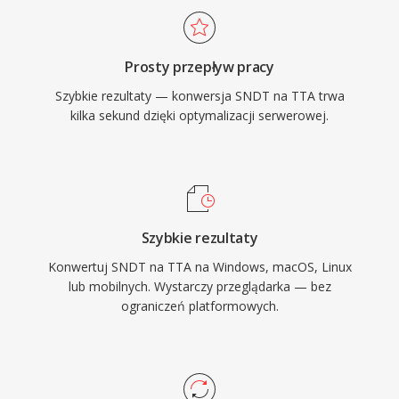
nad niektorymi konkurencyjnymi formatami
bezstratnymi. Otwartorodlowa implementacja
Prosty przepływ pracy
referencyjna jest dostepna na licencji GNU
Szybkie rezultaty — konwersja SNDT na TTA trwa
GPL, zachecajac do adopcji przez spolecznosc
kilka sekund dzięki optymalizacji serwerowej.
i integracji z narzedziami zewnetrznymi. Choc
nowsze kodeki, takie jak FLAC, zdobyly wieksza
czesc rynku bezstratnego audio, TTA nadal
sluzy uzytkownikom cenioacym jego prostote i
transparentna kompresje.
Szybkie rezultaty
Konwertuj SNDT na TTA na Windows, macOS, Linux
lub mobilnych. Wystarczy przeglądarka — bez
ograniczeń platformowych.