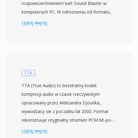
rozpowszechnieniem kart Sound Blaster w
komputerach PC. W odroznieniu od formatu
Sounder bez naglowka, pliki SNDT zawieraja
czytaj więcej
krotki naglowek z czestotliwoscia probkowania
i dlugoscia danych — istotne ulepszenie
pozwalajace oprogramowaniu
odtwarzajacemu automatycznie okreslic
timing. Dane audio sa przechowywane jako 8-
bitowe PCM bez znaku, zwykle przy 8000 do
TTA
22050 Hz w trybie mono. Sndtool funkcjonowal
TTA (True Audio) to bezstratny kodek
jako prosty rejestrator i odtwarzacz
kompresji audio w czasie rzeczywistym
przebiegow falowych, czesto dystrybuowany
opracowany przez Aleksandra Djourika,
jako shareware lub dolaczany do sterownikow
wywodzacy sie z poczatku lat 2000. Format
kart dzwiekowych. Kluczowa przewaga nad
rekonstruuje oryginalny strumien PCM bit-po-
konkurencyjnymi formatami audio DOS byl ten
bicie przy dekodowaniu, gwarantujac, ze zaden
czytaj więcej
samoopisujoacy naglowek, ktory eliminowal
szczegol dzwiekowy nie zostanie utracony