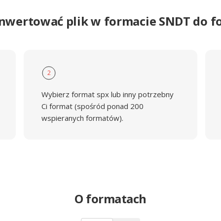
onwertować plik w formacie SNDT do f
2
Wybierz format spx lub inny potrzebny
Ci format (spośród ponad 200
wspieranych formatów).
O formatach