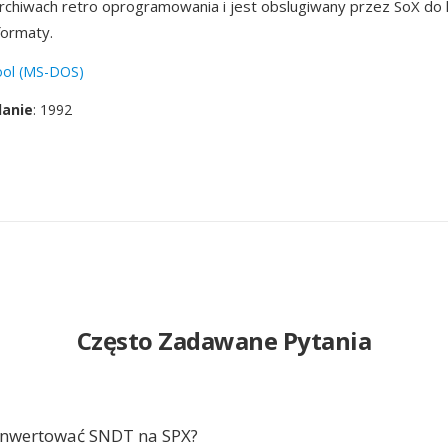
rchiwach retro oprogramowania i jest obslugiwany przez SoX do 
ormaty.
ool (MS-DOS)
danie
: 1992
Często Zadawane Pytania
onwertować SNDT na SPX?