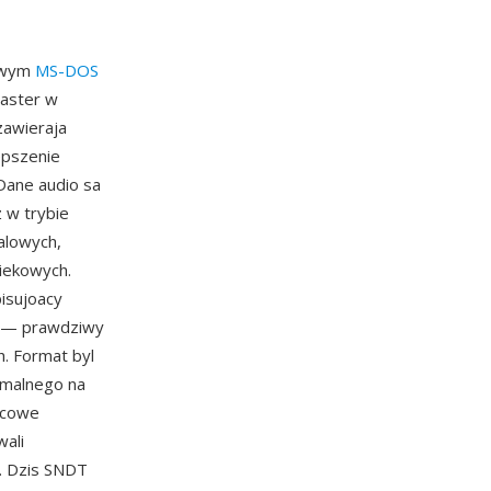
kowym
MS-DOS
laster w
zawieraja
epszenie
Dane audio sa
 w trybie
alowych,
iekowych.
isujoacy
ow — prawdziwy
. Format byl
imalnego na
ulcowe
wali
. Dzis SNDT