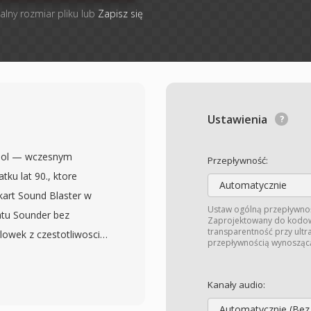
alny rozmiar pliku lub
Zapisz się
Ustawienia
tool — wczesnym
Przepływność:
u lat 90., ktore
Automatycznie
kart Sound Blaster w
Ustaw ogólną przepływnoś
atu Sounder bez
Zaprojektowany do kodow
transparentność przy ultr
lowek z czestotliwoscia
przepływnością wynosząc
e ulepszenie
acemu automatycznie
Kanały audio:
ywane jako 8-bitowe
Automatycznie (Bez