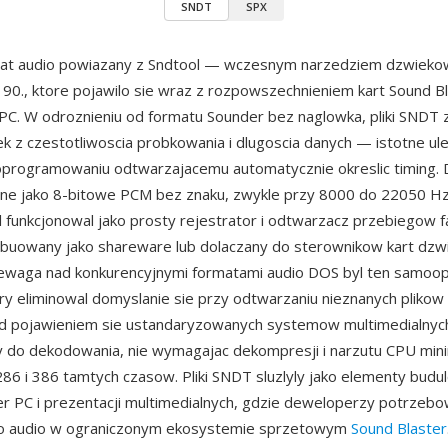
SNDT
SPX
at audio powiazany z Sndtool — wczesnym narzedziem dzwie
t 90., ktore pojawilo sie wraz z rozpowszechnieniem kart Sound B
C. W odroznieniu od formatu Sounder bez naglowka, pliki SNDT 
ek z czestotliwoscia probkowania i dlugoscia danych — istotne ul
oprogramowaniu odtwarzajacemu automatycznie okreslic timing. 
e jako 8-bitowe PCM bez znaku, zwykle przy 8000 do 22050 Hz
 funkcjonowal jako prosty rejestrator i odtwarzacz przebiegow f
ybuowany jako shareware lub dolaczany do sterownikow kart dzw
ewaga nad konkurencyjnymi formatami audio DOS byl ten samoop
ry eliminowal domyslanie sie przy odtwarzaniu nieznanych plik
d pojawieniem sie ustandaryzowanych systemow multimedialnych
y do dekodowania, nie wymagajac dekompresji i narzutu CPU min
86 i 386 tamtych czasow. Pliki SNDT sluzlyly jako elementy bud
r PC i prezentacji multimedialnych, gdzie deweloperzy potrzebo
 audio w ograniczonym ekosystemie sprzetowym
Sound Blaster