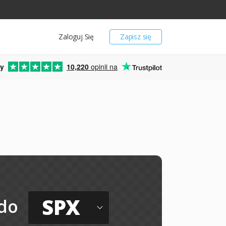
Zaloguj Się
Zapisz się
y
10,220
opinii na
SPX
do