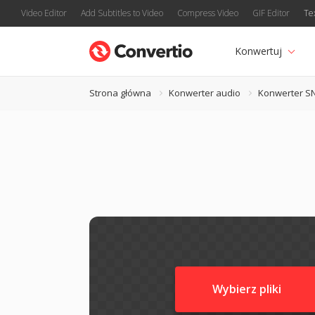
Video Editor
Add Subtitles to Video
Compress Video
GIF Editor
Te
Konwertuj
Strona główna
Konwerter audio
Konwerter S
Wybierz pliki