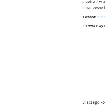
przetrwal w a
nowoczesne f
Twórca
:
Sndt
Pierwsze wy
Dlaczego k