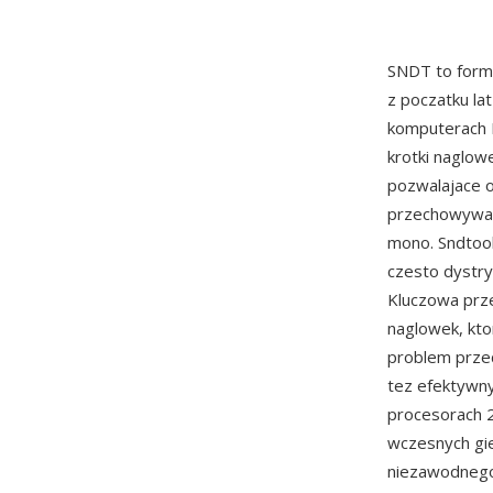
SNDT to form
z poczatku la
komputerach P
krotki naglow
pozwalajace 
przechowywan
mono. Sndtool
czesto dystr
Kluczowa prz
naglowek, kto
problem prze
tez efektywn
procesorach 2
wczesnych gie
niezawodnego