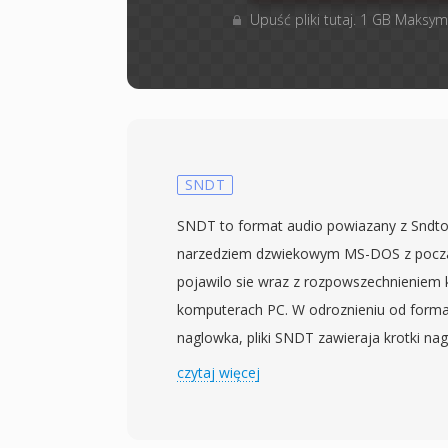
Upuść pliki tutaj. 1 GB Maksym
SNDT
SNDT to format audio powiazany z Snd
narzedziem dzwiekowym MS-DOS z poczatk
pojawilo sie wraz z rozpowszechnieniem 
komputerach PC. W odroznieniu od form
naglowka, pliki SNDT zawieraja krotki nag
probkowania i dlugoscia danych — istotn
czytaj więcej
pozwalajace oprogramowaniu odtwarzaj
okreslic timing. Dane audio sa przechow