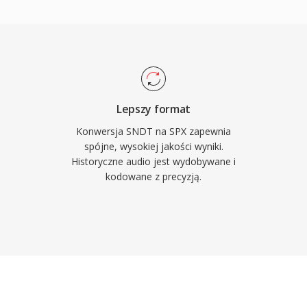
na BSD natura,
adzac kodek zarowno w
duktach. Speex laczy tez
umienie szumu i
unkcje, ktore
wnetrznych bibliotek.
Lepszy format
pus jako nastepce od
Konwersja SNDT na SPX zapewnia
starszych systemach
spójne, wysokiej jakości wyniki.
Historyczne audio jest wydobywane i
niach wbudowanych,
kodowane z precyzją.
y.