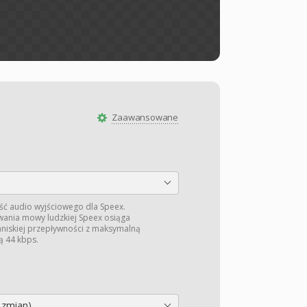
Zaawansowane
ć audio wyjściowego dla Speex.
ania mowy ludzkiej Speex osiąga
aniskiej przepływności z maksymalną
ą 44 kbps.
 zmian)