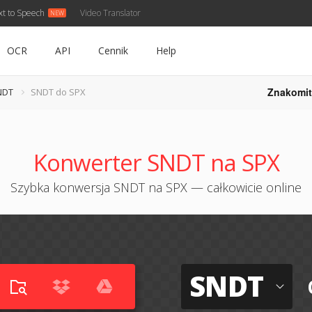
xt to Speech
Video Translator
OCR
API
Cennik
Help
Znakomit
NDT
SNDT do SPX
Konwerter SNDT na SPX
Szybka konwersja SNDT na SPX — całkowicie online
SNDT