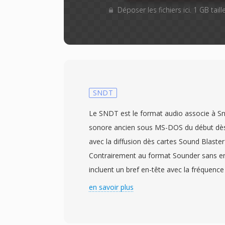
Déposer les fichiers ici. 1 GB tai
SNDT
Le SNDT est le format audio associe à Sndt
sonore ancien sous MS-DOS du début dè
avec la diffusion dès cartes Sound Blaster
Contrairement au format Sounder sans en-
incluent un bref en-tête avec la fréquen
et la longueur dès données — une ameliora
en savoir plus
permettait au logiciel de lecture de det
le tempo. Les données audio sont stocké