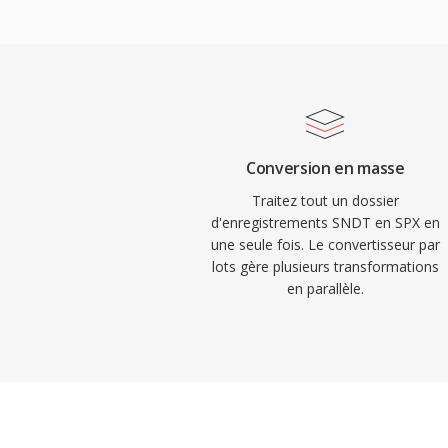
licence BSD, qui a permis àux développeu
librement dans dès produits commerciaux
intègre également l&#039;annulation d&#
suppression de bruit et le contrôle autom
fonctionnalités que les codecs concurren
généralement à dès bibliothèques externe
Conversion en masse
créateurs recommandent officiellement
Traitez tout un dossier
depuis 2012, Speex reste deploye dans l
d'enregistrements SNDT en SPX en
une seule fois. Le convertisseur par
anciens, les enregistrements archivés et 
lots gère plusieurs transformations
où son décodeur léger est encore appréci
en parallèle.