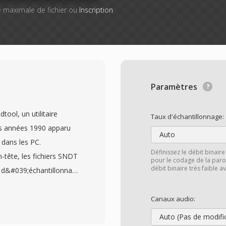
lle maximale de fichier ou
Inscription
Paramètres
ool, un utilitaire
Taux d'échantillonnage:
s années 1990 apparu
Auto
 dans les PC.
Définissez le débit binair
tête, les fichiers SNDT
pour le codage de la paro
débit binaire très faible 
ce d&#039;échantillonnage
tion significative qui
erminer automatiquement
Canaux audio:
es en PCM 8 bits non
Auto (Pas de modifi