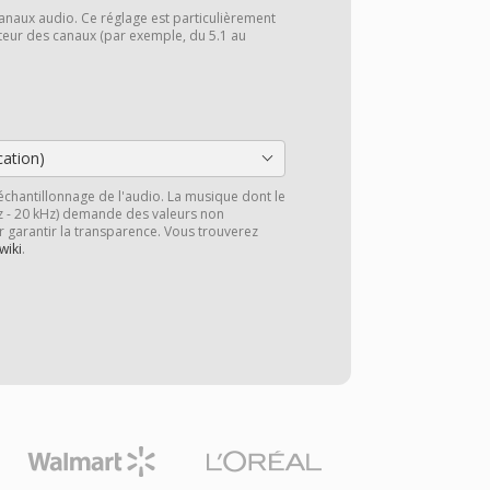
anaux audio. Ce réglage est particulièrement
cteur des canaux (par exemple, du 5.1 au
cation)
échantillonnage de l'audio. La musique dont le
z - 20 kHz) demande des valeurs non
r garantir la transparence. Vous trouverez
wiki
.