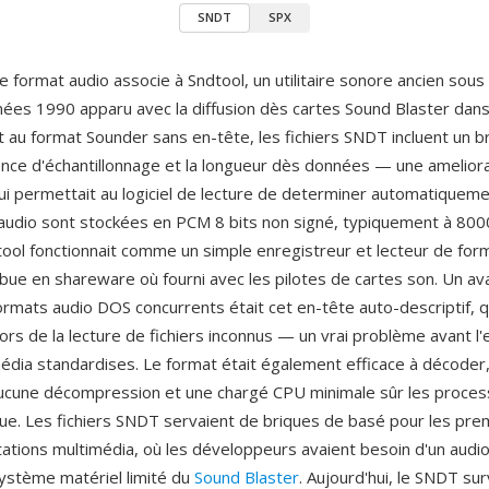
SNDT
SPX
e format audio associe à Sndtool, un utilitaire sonore ancien sous
ées 1990 apparu avec la diffusion dès cartes Sound Blaster dans
 au format Sounder sans en-tête, les fichiers SNDT incluent un b
ence d'échantillonnage et la longueur dès données — une amelior
 qui permettait au logiciel de lecture de determiner automatiquem
udio sont stockées en PCM 8 bits non signé, typiquement à 80
ool fonctionnait comme un simple enregistreur et lecteur de for
ibue en shareware où fourni avec les pilotes de cartes son. Un av
rmats audio DOS concurrents était cet en-tête auto-descriptif, qui
ors de la lecture de fichiers inconnus — un vrai problème avant l
édia standardises. Le format était également efficace à décoder
ucune décompression et une chargé CPU minimale sûr les proces
ue. Les fichiers SNDT servaient de briques de basé pour les pre
tations multimédia, où les développeurs avaient besoin d'un audio 
système matériel limité du
Sound Blaster
. Aujourd'hui, le SNDT sur