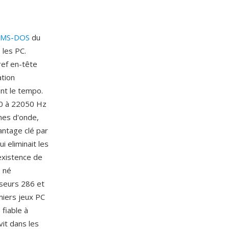
MS-DOS
du
 les PC.
ref en-tête
ation
ent le tempo.
00 à 22050 Hz
mes d'onde,
antage clé par
 eliminait les
'existence de
, né
seurs 286 et
miers jeux PC
fiable à
vit dans les