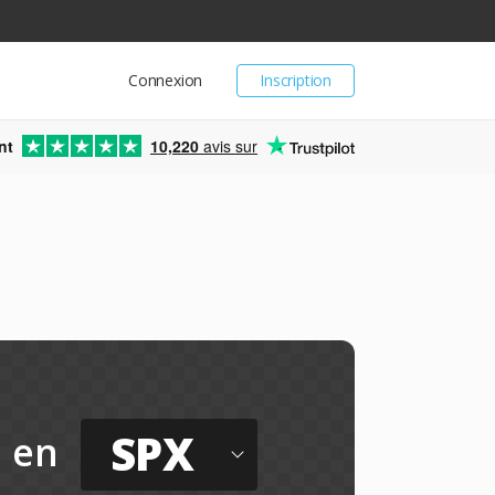
Connexion
Inscription
nt
10,220
avis sur
SPX
en