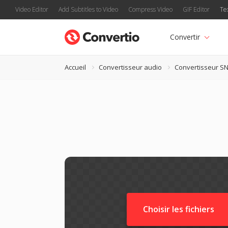
Video Editor
Add Subtitles to Video
Compress Video
GIF Editor
Te
Convertir
Accueil
Convertisseur audio
Convertisseur S
Choisir les fichiers