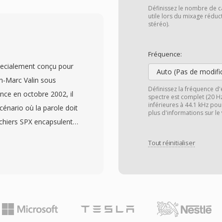
 mono. Sndtool
Définissez le nombre de c
r et lecteur de formes
utile lors du mixage rédu
stéréo).
are où fourni avec les
r rapport àux formats
Fréquence:
to-descriptif, qui
pecialement conçu pour
re de fichiers inconnus —
Auto (Pas de modifi
n-Marc Valin sous
 de cadres multimédia
Définissez la fréquence d'
nce en octobre 2002, il
spectre est complet (20 H
fficace à décoder, né
inférieures à 44.1 kHz pou
scénario où la parole doit
e chargé CPU minimale
plus d'informations sur le
ichiers SPX encapsulent
époque. Les fichiers
onteneur Ogg, associant
es premiers jeux PC et
Tout réinitialiser
 capacités de streaming
loppeurs avaient besoin
hantillonnage sont
;écosystème matériel
 bande large à 16 kHz et
i, le SNDT survit dans
039;un encodage à débit
 en chargé par SoX pour la
à la complexité de la
 libre de brevets et sous