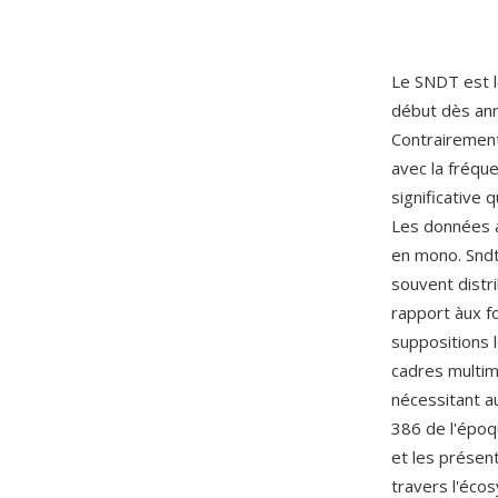
Le SNDT est l
début dès ann
Contrairement
avec la fréqu
significative
Les données a
en mono. Sndt
souvent distr
rapport àux fo
suppositions l
cadres multim
nécessitant a
386 de l'époq
et les présen
travers l'éco