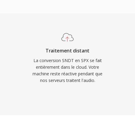
rs de l&#039;intégrer
 et open-source. Speex
039;echo acoustique, la
atique du gain, dès
ts deleguent
s. Bien que ses
Traitement distant
 Opus comme successeur
La conversion SNDT en SPX se fait
es systèmes VoIP
entièrement dans le cloud. Votre
machine reste réactive pendant que
les appareils embarqués
nos serveurs traitent l'audio.
é.