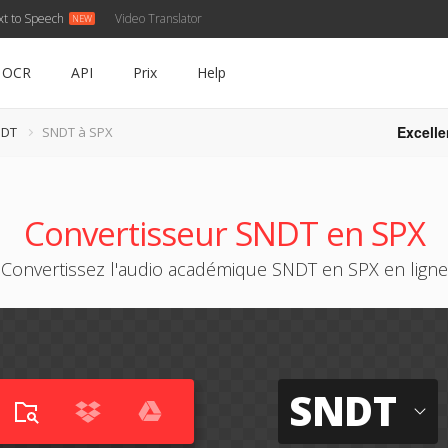
xt to Speech
Video Translator
OCR
API
Prix
Help
Excelle
NDT
SNDT à SPX
Convertisseur SNDT en SPX
Convertissez l'audio académique SNDT en SPX en ligne
SNDT