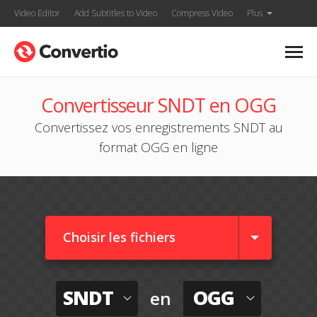
Video Editor
Add Subtitles to Video
Compress Video
Plus
Convertisseur SNDT en OGG
Convertissez vos enregistrements SNDT au
format OGG en ligne
Choisir les fichiers
SNDT
OGG
en