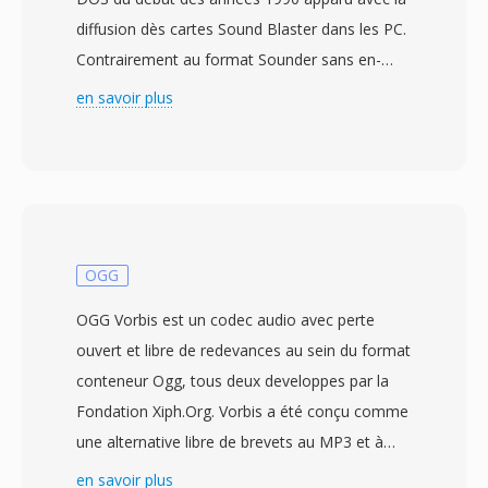
diffusion dès cartes Sound Blaster dans les PC.
Contrairement au format Sounder sans en-
tête, les fichiers SNDT incluent un bref en-tête
en savoir plus
avec la fréquence d&#039;échantillonnage et la
longueur dès données — une amelioration
significative qui permettait au logiciel de lecture
de determiner automatiquement le tempo. Les
données audio sont stockées en PCM 8 bits
non signé, typiquement à 8000 à 22050 Hz en
OGG
mono. Sndtool fonctionnait comme un simple
OGG Vorbis est un codec audio avec perte
enregistreur et lecteur de formes
ouvert et libre de redevances au sein du format
d&#039;onde, souvent distribue en shareware
conteneur Ogg, tous deux developpes par la
où fourni avec les pilotes de cartes son. Un
Fondation Xiph.Org. Vorbis a été conçu comme
avantage clé par rapport àux formats audio
une alternative libre de brevets au MP3 et à
DOS concurrents était cet en-tête auto-
l&#039;AAC, utilisant un codage par
en savoir plus
descriptif, qui eliminait les suppositions lors de