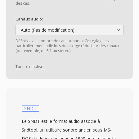
des cas.
Canaux audio:
Auto (Pas de modification)
Définissez le nombre de canaux audio. Ce réglage est
particulièrement utile lors du mixage réducteur des canaux
(par exemple, du 5.1 au stéréo).
Tout réinitialiser
SNDT
Le SNDT est le format audio associe à
Sndtool, un utilitaire sonore ancien sous MS-
DOS du début dès années 1990 apparu avec la