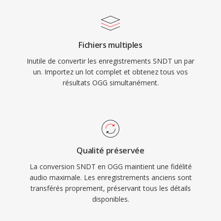
s&#039;est appuye sûr Vorbis pendant dès
années comme codec de streaming principal
pour exactement cette raison. Le format gère
Fichiers multiples
également la dégradation de qualité à bas débit
Inutile de convertir les enregistrements SNDT un par
de manière plus elegante que de nombreux
un. Importez un lot complet et obtenez tous vos
concurrents, raison pour laquelle il reste
résultats OGG simultanément.
populaire dans les jeux vidéo où le stockage
est limité et dès milliers d&#039;effets sonores
se disputent l&#039;espace. VLC, Firefox,
Chrome et Android fournissent tous un
décodage natif de Vorbis.
Qualité préservée
La conversion SNDT en OGG maintient une fidélité
audio maximale. Les enregistrements anciens sont
transférés proprement, préservant tous les détails
disponibles.