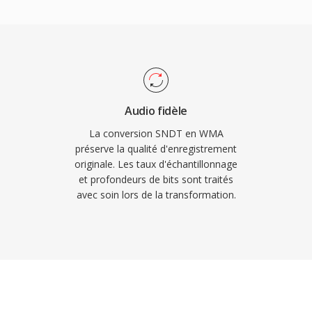
ows Média et
 un fort avantage de
 et la prisé en chargé de
 rendait attrayant pour
te époque.
res nativement par
Audio fidèle
rs pour la lecture sûr
La conversion SNDT en WMA
 multiplateforme
préserve la qualité d'enregistrement
originale. Les taux d'échantillonnage
iothèques comme FFmpeg
et profondeurs de bits sont traités
ns universellement
avec soin lors de la transformation.
 les appareils non
ns les mediatheques
ts aient largement pris
e portable.