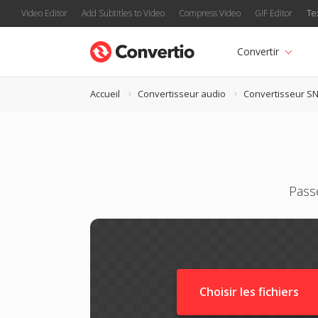
Video Editor
Add Subtitles to Video
Compress Video
GIF Editor
Te
Convertir
Accueil
Convertisseur audio
Convertisseur S
Pass
Choisir les fichiers