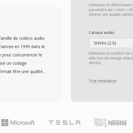
 mono. Sndtool
Définissez le débit binaire
r et lecteur de formes
paramètre sur « Auto » ch
obtenir une qualité satisf
are où fourni avec les
r rapport àux formats
Canaux audio:
to-descriptif, qui
amille de codecs audio
re de fichiers inconnus —
Stéréo (2.0)
 lancee en 1999 dans le
 de cadres multimédia
Définissez le nombre de c
 pour concurrencer le
utile lors du mixage rédu
fficace à décoder, né
isé un codage
stéréo).
e chargé CPU minimale
irmait être une qualité
époque. Les fichiers
4 kbit/s — environ la
Tout réinitialiser
es premiers jeux PC et
énéralement pour dès
loppeurs avaient besoin
cs s&#039;est élargie
;écosystème matériel
 son surround et
i, le SNDT survit dans
ssless pour la
 en chargé par SoX pour la
t le WMA Voice optimisé
#039;intégration