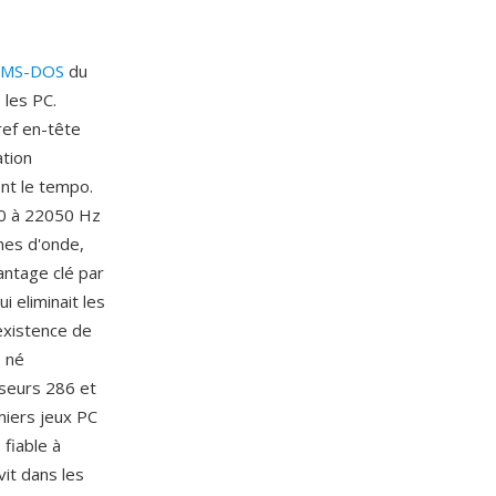
MS-DOS
du
 les PC.
ref en-tête
ation
ent le tempo.
00 à 22050 Hz
mes d'onde,
antage clé par
 eliminait les
'existence de
, né
seurs 286 et
miers jeux PC
fiable à
vit dans les