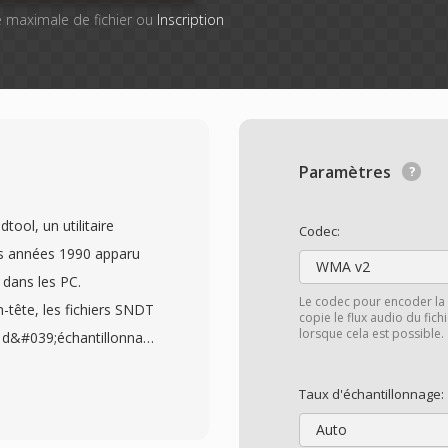
lle maximale de fichier ou
Inscription
Paramètres
ool, un utilitaire
Codec:
s années 1990 apparu
WMA v2
 dans les PC.
Le codec pour encoder la 
tête, les fichiers SNDT
copie le flux audio du fic
lorsque cela est possible.
ce d&#039;échantillonnage
tion significative qui
erminer automatiquement
Taux d'échantillonnage:
es en PCM 8 bits non
Auto