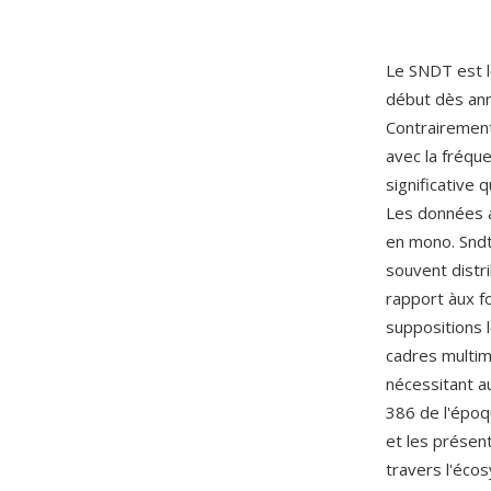
Le SNDT est l
début dès ann
Contrairement
avec la fréqu
significative
Les données a
en mono. Sndt
souvent distr
rapport àux fo
suppositions l
cadres multim
nécessitant a
386 de l'époq
et les présen
travers l'éco