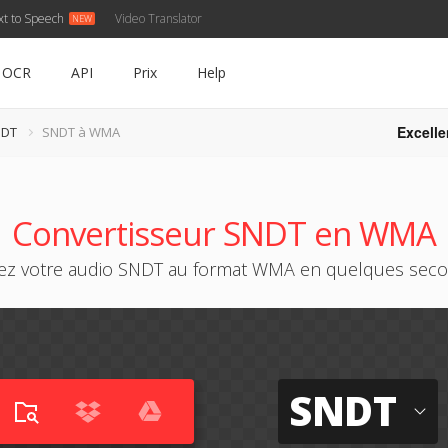
xt to Speech
Video Translator
OCR
API
Prix
Help
Excelle
NDT
SNDT à WMA
Convertisseur SNDT en WMA
ez votre audio SNDT au format WMA en quelques sec
SNDT