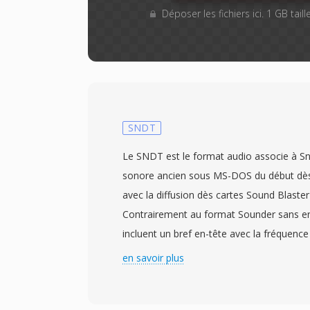
Déposer les fichiers ici. 1 GB tai
SNDT
Le SNDT est le format audio associe à Sndt
sonore ancien sous MS-DOS du début dè
avec la diffusion dès cartes Sound Blaster
Contrairement au format Sounder sans en-
incluent un bref en-tête avec la fréquen
et la longueur dès données — une ameliora
en savoir plus
permettait au logiciel de lecture de det
le tempo. Les données audio sont stocké