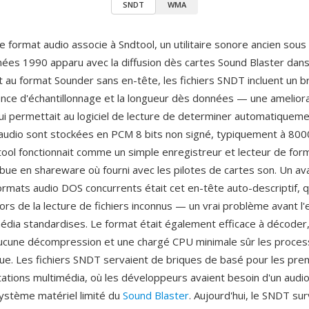
SNDT
WMA
e format audio associe à Sndtool, un utilitaire sonore ancien sous
ées 1990 apparu avec la diffusion dès cartes Sound Blaster dans
 au format Sounder sans en-tête, les fichiers SNDT incluent un b
ence d'échantillonnage et la longueur dès données — une amelior
 qui permettait au logiciel de lecture de determiner automatiquem
udio sont stockées en PCM 8 bits non signé, typiquement à 80
ool fonctionnait comme un simple enregistreur et lecteur de for
ibue en shareware où fourni avec les pilotes de cartes son. Un av
rmats audio DOS concurrents était cet en-tête auto-descriptif, qui
ors de la lecture de fichiers inconnus — un vrai problème avant l
édia standardises. Le format était également efficace à décoder
ucune décompression et une chargé CPU minimale sûr les proces
ue. Les fichiers SNDT servaient de briques de basé pour les pre
tations multimédia, où les développeurs avaient besoin d'un audio 
système matériel limité du
Sound Blaster
. Aujourd'hui, le SNDT sur