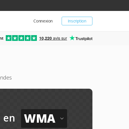
Connexion
Inscription
nt
10,220
avis sur
ondes
WMA
en