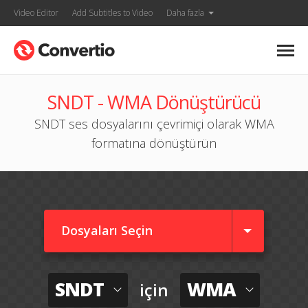
Video Editor
Add Subtitles to Video
Daha fazla
SNDT - WMA Dönüştürücü
SNDT ses dosyalarını çevrimiçi olarak WMA
formatına dönüştürün
Dosyaları Seçin
SNDT
WMA
için