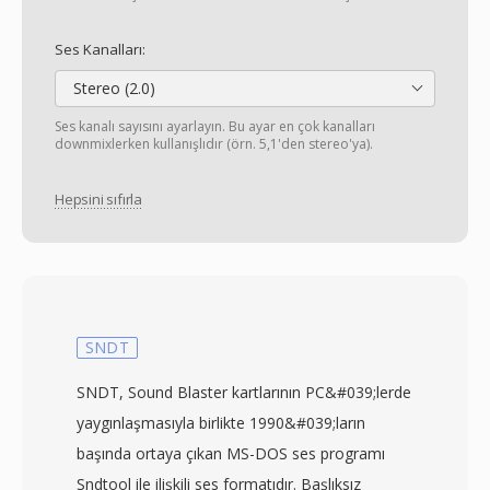
Ses Kanalları:
Stereo (2.0)
Ses kanalı sayısını ayarlayın. Bu ayar en çok kanalları
downmixlerken kullanışlıdır (örn. 5,1'den stereo'ya).
Hepsini sıfırla
SNDT
SNDT, Sound Blaster kartlarının PC&#039;lerde
yaygınlaşmasıyla birlikte 1990&#039;ların
başında ortaya çıkan MS-DOS ses programı
Sndtool ile ilişkili ses formatıdır. Başlıksız