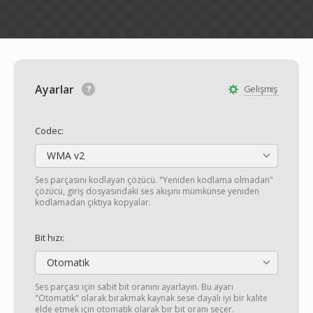
Ayarlar
Gelişmiş
Codec:
WMA v2
Ses parçasını kodlayan çözücü. "Yeniden kodlama olmadan"
çözücü, giriş dosyasındaki ses akışını mümkünse yeniden
kodlamadan çıktıya kopyalar.
Bit hızı:
Otomatik
Ses parçası için sabit bit oranını ayarlayın. Bu ayarı
"Otomatik" olarak bırakmak kaynak sese dayalı iyi bir kalite
elde etmek için otomatik olarak bir bit oranı seçer.