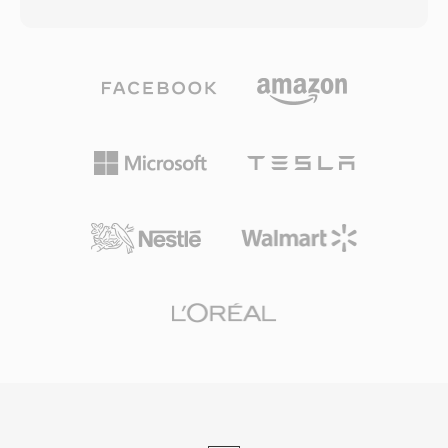
yakın kalite sunduğunu iddia ettiği algısal
o dönemin 286 ve 386 işlemcilerinde sıkıştırma
kodlama kullanır — MP3&#039;ün
açma gerektirmeden ve minimum CPU yüküyle
karşılaştırılabilir sonuçlar için genellikle ihtiyaç
verimli şekilde çözülebiliyordu. SNDT dosyaları,
duyduğu veri hızının yaklaşık yarısı. Kodek ailesi,
geliştiricilerin sınırlı Sound Blaster donanım
surround ses ve yüksek çözünürlüklü ses için
ekosistemi genelinde güvenilir ses çıkışına
WMA Professional, bit düzeyinde mükemmel
ihtiyaç duyduğu erken PC oyunları ve
arşivsel sıkıştırma için WMA Lossless ve çok
multimedya sunumlarının yapı taşlarıydı. Bugün
düşük bit hızlarında konuşma içeriği için
SNDT, retro yazılım arşivlerinde varlığını
optimize edilmiş WMA Voice içerecek şekilde
sürdürmekte ve modern formatlara
genişlemiştir. Windows, Windows Media Player
dönüştürme için SoX tarafından
ve Zune ekosistemleriyle derin entegrasyon,
desteklenmektedir.
2000&#039;li yıllar boyunca WMA&#039;ya
güçlü bir dağıtım avantajı sağlamıştır ve dijital
haklar yönetimi (DRM) desteği onu dönemin
çevrimiçi müzik mağazaları için cazip kılmıştır.
Kodlama ve kod çözme, Windows tarafından