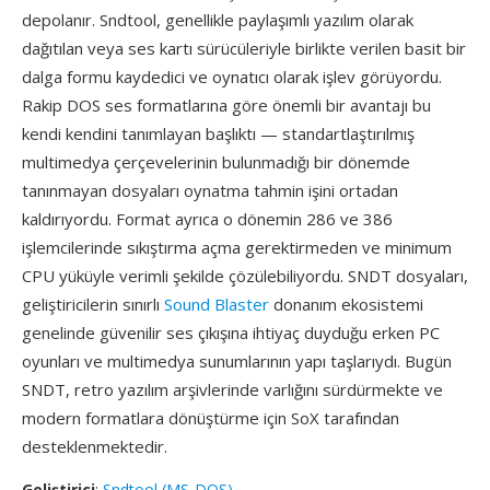
depolanır. Sndtool, genellikle paylaşımlı yazılım olarak
dağıtılan veya ses kartı sürücüleriyle birlikte verilen basit bir
dalga formu kaydedici ve oynatıcı olarak işlev görüyordu.
Rakip DOS ses formatlarına göre önemli bir avantajı bu
kendi kendini tanımlayan başlıktı — standartlaştırılmış
multimedya çerçevelerinin bulunmadığı bir dönemde
tanınmayan dosyaları oynatma tahmin işini ortadan
kaldırıyordu. Format ayrıca o dönemin 286 ve 386
işlemcilerinde sıkıştırma açma gerektirmeden ve minimum
CPU yüküyle verimli şekilde çözülebiliyordu. SNDT dosyaları,
geliştiricilerin sınırlı
Sound Blaster
donanım ekosistemi
genelinde güvenilir ses çıkışına ihtiyaç duyduğu erken PC
oyunları ve multimedya sunumlarının yapı taşlarıydı. Bugün
SNDT, retro yazılım arşivlerinde varlığını sürdürmekte ve
modern formatlara dönüştürme için SoX tarafından
desteklenmektedir.
Geliştirici
:
Sndtool (MS-DOS)