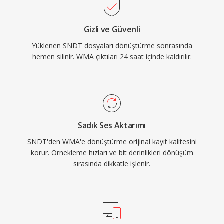
yerel olarak gerçekleştirilir ve herhangi bir
Windows makinesinde oynatma için üçüncü
Gizli ve Güvenli
taraf yazılım gerektirmez. FFmpeg ve
Yüklenen SNDT dosyaları dönüştürme sonrasında
GStreamer gibi kütüphaneler aracılığıyla çapraz
hemen silinir. WMA çıktıları 24 saat içinde kaldırılır.
platform desteği gelişmiş olsa da WMA,
Microsoft dışı cihazlarda MP3 veya AAC kadar
evrensel uyumluluğa sahip değildir. Format hâlâ
eski medya kütüphanelerinde karşımıza çıksa
da daha yeni kodekler akış ve taşınabilir
Sadık Ses Aktarımı
kullanım için büyük ölçüde yerini almıştır.
SNDT'den WMA'e dönüştürme orijinal kayıt kalitesini
korur. Örnekleme hızları ve bit derinlikleri dönüşüm
sırasında dikkatle işlenir.