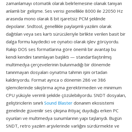
zamanlamayı otomatik olarak belirlemesine olanak tanıyan
anlamlı bir gelişme. Ses verisi genellikle 8000 ile 22050 Hz
arasında mono olarak 8 bit işaretsiz PCM şeklinde
depolanır. Sndtool, genellikle paylaşımlı yazılım olarak
dağıtılan veya ses kartı sürücüleriyle birlikte verilen basit bir
dalga formu kaydedici ve oynatıcı olarak işlev görüyordu.
Rakip DOS ses formatlarına göre önemli bir avantajı bu
kendi kendini tanımlayan başlıktı — standartlaştırılmış
multimedya çerçevelerinin bulunmadığı bir dönemde
tanınmayan dosyaları oynatma tahmin işini ortadan
kaldırıyordu. Format ayrıca o dönemin 286 ve 386
işlemcilerinde sıkıştırma açma gerektirmeden ve minimum
CPU yüküyle verimli şekilde çözülebiliyordu. SNDT dosyaları,
geliştiricilerin sınırlı
Sound Blaster
donanım ekosistemi
genelinde güvenilir ses çıkışına ihtiyaç duyduğu erken PC
oyunları ve multimedya sunumlarının yapı taşlarıydı. Bugün
SNDT, retro yazılım arşivlerinde varlığını sürdürmekte ve