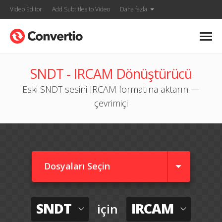
Video Editor
Add Subtitles to Video
Daha fazla
SNDT - IRCAM Dönüştürücü
Eski SNDT sesini IRCAM formatına aktarın —
çevrimiçi
Dosyaları Seçin
SNDT
IRCAM
için