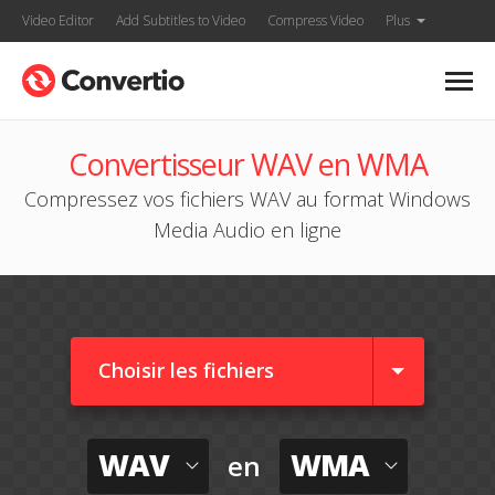
Video Editor
Add Subtitles to Video
Compress Video
Plus
Convertisseur WAV en WMA
Compressez vos fichiers WAV au format Windows
Media Audio en ligne
Choisir les fichiers
WAV
WMA
en