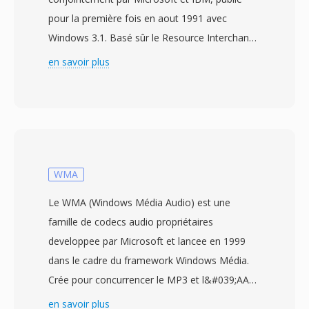
pour la première fois en aout 1991 avec
Windows 3.1. Basé sûr le Resource Interchange
File Format (RIFF), le WAV stocké les données
en savoir plus
audio — le plus souvent sous forme de
modulation par impulsions codees linéaire
(LPCM) — accompagnees de métadonnées
decrivant la fréquence d&#039;échantillonnage,
la profondeur de bits et le nombre de canaux.
Cette structuré directe a fait du WAV le
WMA
standard de facto pour l&#039;audio non
Le WMA (Windows Média Audio) est une
compressé sous Windows et un format
famille de codecs audio propriétaires
d&#039;échange universellement accepté par
developpee par Microsoft et lancee en 1999
pratiquement tous les systèmes
dans le cadre du framework Windows Média.
d&#039;exploitation, éditeurs audio et lecteurs
Crée pour concurrencer le MP3 et l&#039;AAC,
multimédia existants. Les fichiers WAV de
le WMA Standard utilisé un codage perceptuel
en savoir plus
qualité CD utilisent dès échantillons 16 bits à