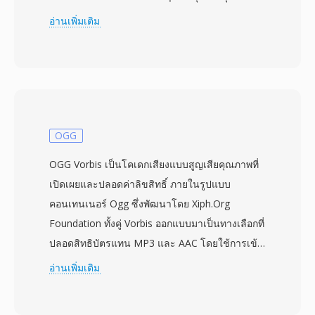
ตัวอย่างและความยาวข้อมูล — เป็นการปรับปรุงที่มี
อ่านเพิ่มเติม
ความหมายซึ่งทำให้ซอฟต์แวร์เล่นสามารถกำหนด
จังหวะเวลาได้โดยอัตโนมัติ ข้อมูลเสียงจัดเก็บเป็น
PCM แบบ 8 บิตไม่มีเครื่องหมาย โดยทั่วไปที่ 8000
ถึง 22050 Hz ในโมโน Sndtool ทำหน้าที่เป็นเครื่อง
บันทึกและเล่นรูปคลื่นอย่างง่าย มักจัดจำหน่ายเป็น
แชร์แวร์หรือรวมมากับไดรเวอร์การ์ดเสียง ข้อดี
OGG
สำคัญเหนือรูปแบบเสียง DOS คู่แข่งคือส่วนหัวที่
OGG Vorbis เป็นโคเดกเสียงแบบสูญเสียคุณภาพที่
อธิบายตัวเองนี้ ซึ่งขจัดการคาดเดาในการเล่นไฟล์
เปิดเผยและปลอดค่าลิขสิทธิ์ ภายในรูปแบบ
ที่ไม่คุ้นเคย — ปัญหาที่แท้จริงก่อนที่จะมีเฟรมเวิร์
คอนเทนเนอร์ Ogg ซึ่งพัฒนาโดย Xiph.Org
กมัลติมีเดียมาตรฐาน รูปแบบนี้ยังถอดรหัสได้อย่างมี
Foundation ทั้งคู่ Vorbis ออกแบบมาเป็นทางเลือกที่
ประสิทธิภาพ ไม่ต้องการการคลายการบีบอัดและใช้
ปลอดสิทธิบัตรแทน MP3 และ AAC โดยใช้การเข้า
CPU น้อยมากบนโปรเซสเซอร์ 286 และ 386 ในยุค
รหัส modified discrete cosine transform
อ่านเพิ่มเติม
นั้น ไฟล์ SNDT ทำหน้าที่เป็นองค์ประกอบพื้นฐาน
(MDCT) พร้อมการเข้ารหัสบิตเรตแปรผันที่ปรับตัว
สำหรับเกม PC ยุคแรกและงานนำเสนอมัลติมีเดีย ที่
ตามความซับซ้อนของสัญญาณในแต่ละเฟรม การ
นักพัฒนาต้องการเสียงที่เชื่อถือได้ในระบบนิเวศ