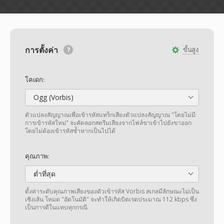
การตั้งค่า
ขั้นสูง
โคเดก:
Ogg (Vorbis)
ตัวแปลงสัญญาณเพื่อเข้ารหัสแทร็กเสียงตัวแปลงสัญญาณ "โดยไม่มี
การเข้ารหัสใหม่" จะคัดลอกสตรีมเสียงจากไฟล์ขาเข้าไปยังขาออก
โดยไม่ต้องเข้ารหัสซ้ำหากเป็นไปได้
คุณภาพ:
ต่ำที่สุด
ตั้งค่าระดับคุณภาพเสียงของตัวเข้ารหัส Vorbis สเกลมีลักษณะไม่เป็น
เชิงเส้น โหมด "อัตโนมัติ" จะทำให้เกิดบิตเรตประมาณ 112 kbps ซึ่ง
เป็นการดีในแทบทุกกรณี