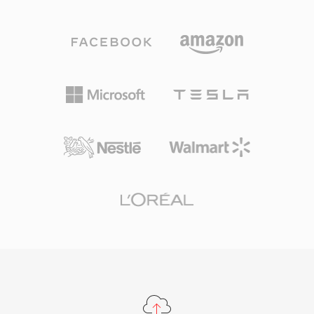
ทดสอบฟังแบบบอดได้แสดงให้เห็นอย่างสม่ำเสมอว่า
ฮาร์ดแวร์ Sound Blaster ที่จำกัด ปัจจุบัน SNDT
Vorbis ให้คุณภาพการรับรู้ที่เทียบเท่าหรือเหนือกว่า
ยังคงอยู่ในคลังซอฟต์แวร์ย้อนยุคและรองรับโดย
MP3 โดยเฉพาะในช่วง 96-192 kbps รูปแบบนี้
SoX สำหรับการแปลงเป็นรูปแบบสมัยใหม่
รองรับอัตราสุ่มตัวอย่างตั้งแต่ 8 kHz ถึง 192 kHz
และ 1 ถึง 255 ช่องสัญญาณ ครอบคลุมตั้งแต่เสียง
โมโนไปจนถึงมิกซ์เซอร์ราวด์ ข้อได้เปรียบที่โดด
เด่นคือการไม่มีค่าธรรมเนียมลิขสิทธิ์อย่างสิ้นเชิง
— นักพัฒนาเกม แพลตฟอร์มสตรีมมิง และผู้ผลิต
ฮาร์ดแวร์สามารถนำ Vorbis ไปใช้ได้โดยไม่ต้อง
กังวลเรื่องค่าลิขสิทธิ์ Spotify ใช้ Vorbis เป็นโคเดก
สตรีมมิงหลักมาหลายปีด้วยเหตุผลนี้ รูปแบบนี้ยัง
จัดการการเสื่อมคุณภาพที่บิตเรตต่ำได้อย่างดีกว่าคู่
แข่งหลายราย ซึ่งเป็นเหตุผลที่ยังคงเป็นที่นิยมใน
วิดีโอเกมที่พื้นที่จัดเก็บมีจำกัดและเอฟเฟกต์เสียงนับ
พันต้องแข่งกันใช้พื้นที่ VLC, Firefox, Chrome และ
Android ทั้งหมดรองรับการถอดรหัส Vorbis