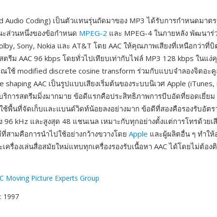
d Audio Coding) เป็นตัวแทนรุ่นถัดมาของ MP3 ได้รับการกำหนดมาต
นะส่วนหนึ่งของข้อกำหนด
MPEG-2
และ MPEG-4 ในภายหลัง พัฒนาร่
lby, Sony, Nokia และ AT&T โดย AAC ให้คุณภาพเสียงที่เหนือกว่าที่บิ
 สตรีม AAC 96 kbps โดยทั่วไปเทียบเท่ากับไฟล์ MP3 128 kbps ในแง่ค
ใช้ modified discrete cosine transform ร่วมกับแบบจำลองจิตอะคูส
e shaping AAC เป็นรูปแบบเสียงเริ่มต้นของระบบนิเวศ Apple (iTunes, 
ิการสตรีมมิ่งมากมาย ข้อดีแรกคือประสิทธิภาพการบีบอัดที่ยอดเยี่ยม
้พื้นที่จัดเก็บและแบนด์วิดท์น้อยลงอย่างมาก ข้อดีที่สองคือรองรับอัตรา
ถึง 96 kHz และสูงสุด 48 แชนเนล เหมาะกับทุกอย่างตั้งแต่การโทรด้วยเส
อดีที่สามคือการนำไปใช้อย่างกว้างขวางโดย
Apple
และผู้ผลิตอื่น ๆ ทำให้
เครื่องเล่นสื่อสมัยใหม่แทบทุกเครื่องรองรับเนื้อหา AAC ได้โดยไม่ต้องติด
C Moving Picture Experts Group
: 1997