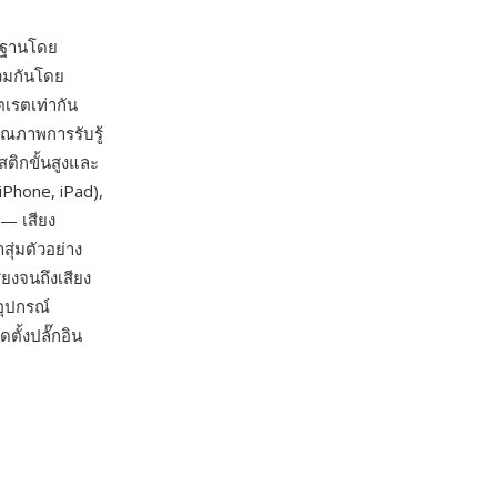
รฐานโดย
วมกันโดย
ตเรตเท่ากัน
ุณภาพการรับรู้
ติกขั้นสูงและ
iPhone, iPad),
 — เสียง
สุ่มตัวอย่าง
ียงจนถึงเสียง
อุปกรณ์
ตั้งปลั๊กอิน