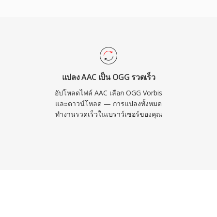
 Vorbis เป็นโคเดกสตรีมมิง
รการเสื่อมคุณภาพที่บิตเรต
ที่ยังคงเป็นที่นิยมในวิดีโอ
ันต้องแข่งกันใช้พื้นที่
ดรองรับการถอดรหัส Vorbis
แปลง AAC เป็น OGG รวดเร็ว
อัปโหลดไฟล์ AAC เลือก OGG Vorbis
และดาวน์โหลด — การแปลงทั้งหมด
ทำงานรวดเร็วในเบราว์เซอร์ของคุณ