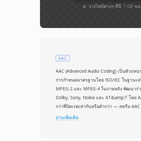
วางไฟล์ต่างๆ​ ที่นี่. 1 GB 
AAC
AAC (Advanced Audio Coding) เป็นตัวแทนร
การกำหนดมาตรฐานโดย ISO/IEC ในฐานะส่
MPEG-2 และ MPEG-4 ในภายหลัง พัฒนาร่ว
Dolby, Sony, Nokia และ AT&amp;T โดย AAC
กว่าที่บิตเรตเท่ากันหรือต่ำกว่า — สตรีม AAC
เท่ากับไฟล์ MP3 128 kbps ในแง่คุณภาพการ
อ่านเพิ่มเติม
modified discrete cosine transform ร่วมกั
สูงและ temporal noise shaping AAC เป็นรู