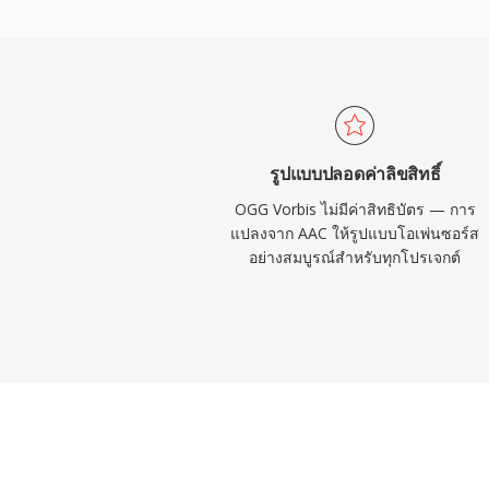
โดยไม่ต้องกังวลเรื่องค่าลิขสิทธิ์ Spotify ใช้
หลักมาหลายปีด้วยเหตุผลนี้ รูปแบบนี้ยังจัดกา
ต่ำได้อย่างดีกว่าคู่แข่งหลายราย ซึ่งเป็นเหตุผล
เกมที่พื้นที่จัดเก็บมีจำกัดและเอฟเฟกต์เสียงนับพ
VLC, Firefox, Chrome และ Android ทั้งหม
โดยตรง
รูปแบบปลอดค่าลิขสิทธิ์
OGG Vorbis ไม่มีค่าสิทธิบัตร — การ
แปลงจาก AAC ให้รูปแบบโอเพ่นซอร์ส
อย่างสมบูรณ์สำหรับทุกโปรเจกต์