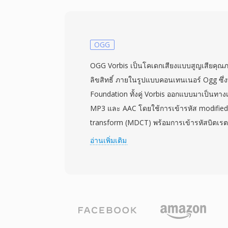
นิเวศ Apple (iTunes, iPhone, iPad), YouTu
มากมาย ข้อดีแรกคือประสิทธิภาพการบีบอัดที
สูงโดยใช้พื้นที่จัดเก็บและแบนด์วิดท์น้อยลงอย
รองรับอัตราสุ่มตัวอย่างตั้งแต่ 8 kHz ถึง 96
OGG
เหมาะกับทุกอย่างตั้งแต่การโทรด้วยเสียงจนถึงเ
OGG Vorbis เป็นโคเดกเสียงแบบสูญเสียคุณภ
สามคือการนำไปใช้อย่างกว้างขวางโดย Apple แ
ลิขสิทธิ์ ภายในรูปแบบคอนเทนเนอร์ Ogg ซึ
อุปกรณ์ เบราว์เซอร์ และเครื่องเล่นสื่อสมัยให
Foundation ทั้งคู่ Vorbis ออกแบบมาเป็นทาง
เนื้อหา AAC ได้โดยไม่ต้องติดตั้งปลั๊กอินเพิ่มเต
MP3 และ AAC โดยใช้การเข้ารหัส modified 
transform (MDCT) พร้อมการเข้ารหัสบิตเรต
ซับซ้อนของสัญญาณในแต่ละเฟรม การทดสอ
อ่านเพิ่มเติม
เห็นอย่างสม่ำเสมอว่า Vorbis ให้คุณภาพการรับร
กว่า MP3 โดยเฉพาะในช่วง 96-192 kbps รูปแ
ตัวอย่างตั้งแต่ 8 kHz ถึง 192 kHz และ 1 ถึ
ครอบคลุมตั้งแต่เสียงโมโนไปจนถึงมิกซ์เซอร์ร
เด่นคือการไม่มีค่าธรรมเนียมลิขสิทธิ์อย่างสิ
แพลตฟอร์มสตรีมมิง และผู้ผลิตฮาร์ดแวร์สาม