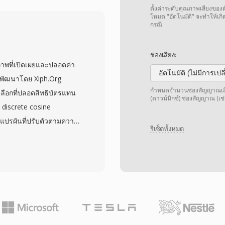
be และบริการสตรีมมิ่ง
ตั้งค่าระดับคุณภาพเสียงของต
่ยอดเยี่ยม — เสียงคุณภาพ
โหมด "อัตโนมัติ" จะทำให้เก
กรณี
่างมาก ข้อดีที่สองคือ
 kHz และสูงสุด 48 แชนเนล
ช่องเสียง:
สียงเซอร์ราวด์ ข้อดีที่
าพที่เปิดเผยและปลอดค่า
ละผู้ผลิตอื่น ๆ ทำให้
อัตโนมัติ (ไม่มีการเป
่งพัฒนาโดย Xiph.Org
ม่แทบทุกเครื่องรองรับ
กำหนดจำนวนช่องสัญญาณเสียง 
เลือกที่ปลอดสิทธิบัตรแทน
(ดาวน์มิกซ์) ช่องสัญญาณ (เช่
ิม
discrete cosine
แปรผันที่ปรับตัวตามความ
รีเซ็ตทั้งหมด
บฟังแบบบอดได้แสดงให้
ู้ที่เทียบเท่าหรือเหนือ
บบนี้รองรับอัตราสุ่ม
ง 255 ช่องสัญญาณ
าวด์ ข้อได้เปรียบที่โดด
้นเชิง — นักพัฒนาเกม
ารถนำ Vorbis ไปใช้ได้