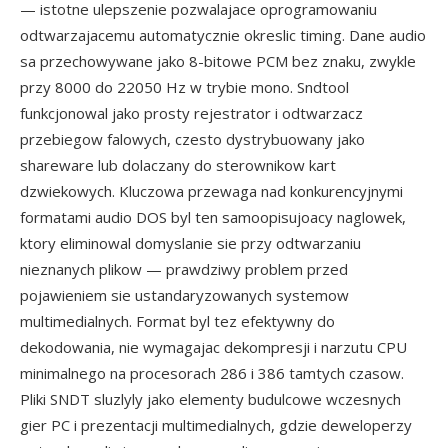
— istotne ulepszenie pozwalajace oprogramowaniu
odtwarzajacemu automatycznie okreslic timing. Dane audio
sa przechowywane jako 8-bitowe PCM bez znaku, zwykle
przy 8000 do 22050 Hz w trybie mono. Sndtool
funkcjonowal jako prosty rejestrator i odtwarzacz
przebiegow falowych, czesto dystrybuowany jako
shareware lub dolaczany do sterownikow kart
dzwiekowych. Kluczowa przewaga nad konkurencyjnymi
formatami audio DOS byl ten samoopisujoacy naglowek,
ktory eliminowal domyslanie sie przy odtwarzaniu
nieznanych plikow — prawdziwy problem przed
pojawieniem sie ustandaryzowanych systemow
multimedialnych. Format byl tez efektywny do
dekodowania, nie wymagajac dekompresji i narzutu CPU
minimalnego na procesorach 286 i 386 tamtych czasow.
Pliki SNDT sluzlyly jako elementy budulcowe wczesnych
gier PC i prezentacji multimedialnych, gdzie deweloperzy