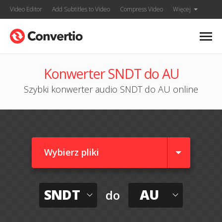
Video Editor
Add Subtitles to Video
Compress Video
Więcej
Konwerter SNDT do AU
Szybki konwerter audio SNDT do AU online
Wybierz pliki
SNDT
AU
do