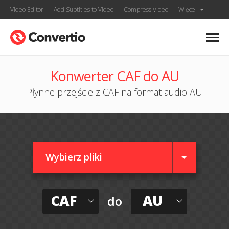
Video Editor
Add Subtitles to Video
Compress Video
Więcej
Konwerter CAF do AU
Płynne przejście z CAF na format audio AU
Wybierz pliki
CAF
AU
do