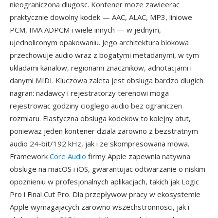
nieograniczona dlugosc. Kontener moze zawieerac
praktycznie dowolny kodek — AAC, ALAC, MP3, liniowe
PCM, IMA ADPCM i wiele innych — w jednym,
ujednoliconym opakowaniu. Jego architektura blokowa
przechowuje audio wraz z bogatymi metadanymi, w tym
ukladami kanalow, regionami znacznikow, adnotacjami i
danymi MIDI. Kluczowa zaleta jest obsluga bardzo dlugich
nagran: nadawcy i rejestratorzy terenowi moga
rejestrowac godziny cioglego audio bez ograniczen
rozmiaru. Elastyczna obsluga kodekow to kolejny atut,
poniewaz jeden kontener dziala zarowno z bezstratnym
audio 24-bit/192 kHz, jak i ze skompresowana mowa.
Framework
Core Audio
firmy Apple zapewnia natywna
obsluge na macOS i iOS, gwarantujac odtwarzanie o niskim
opoznieniu w profesjonalnych aplikacjach, takich jak Logic
Pro i Final Cut Pro. Dla przepływow pracy w ekosystemie
Apple wymagajacych zarowno wszechstronnosci, jak i