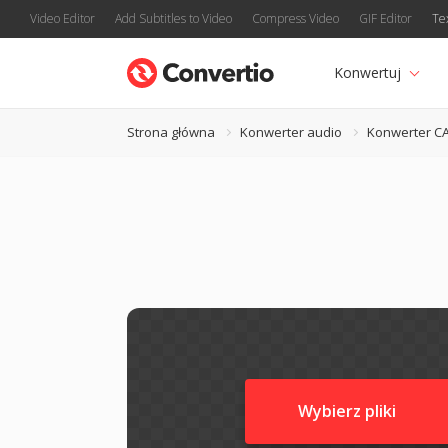
Video Editor
Add Subtitles to Video
Compress Video
GIF Editor
Te
Konwertuj
Strona główna
Konwerter audio
Konwerter C
Wybierz pliki