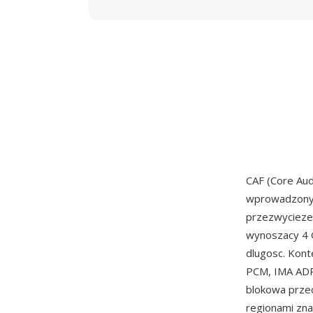
CAF (Core Aud
wprowadzony 
przezwyciezen
wynoszacy 4 G
dlugosc. Kon
PCM, IMA ADPC
blokowa prze
regionami zna