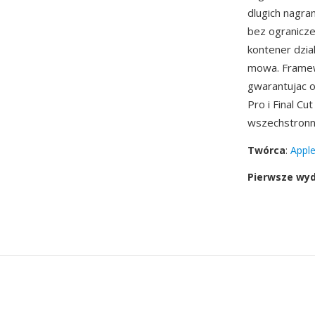
dlugich nagra
bez ogranicze
kontener dzia
mowa. Fram
gwarantujac o
Pro i Final C
wszechstronno
Twórca
:
Apple
Pierwsze wy