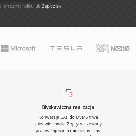
alny rozmiar pliku lub
Zapisz się
Błyskawiczna realizacja
Konwersja CAF do DVMS trwa
zaledwie chwilę. Zoptymalizowany
proces zapewnia minimalny czas