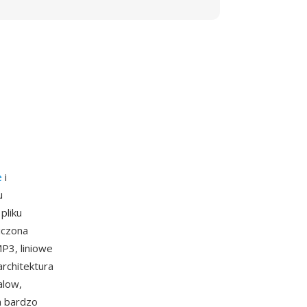
e
i
u
pliku
iczona
P3, liniowe
rchitektura
alow,
a bardzo