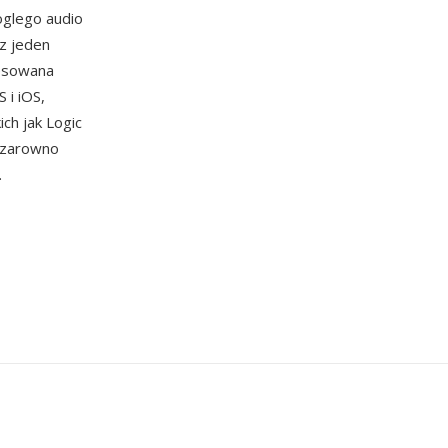
oglego audio
z jeden
resowana
 i iOS,
ch jak Logic
h zarowno
.