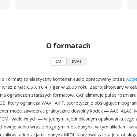
O formatach
CAF
DVMS
io Format) to elastyczny kontener audio opracowany przez
Appl
wraz z Mac OS X 10.4 Tiger w 2005 roku. Zaprojektowany w cel
ia ograniczen starszych formatow, CAF eliminuje pułap rozmiaru 
B, ktory ogranicza WAV i AIFF, teoretycznie obslugujac nieogran
tener moze zawieerac praktycznie dowolny kodek — AAC, ALAC, M
M i wiele innych — w jednym, ujednoliconym opakowaniu. Jego a
chowuje audio wraz z bogatymi metadanymi, w tym ukladami kan
cznikow, adnotacjami i danymi MIDI. Kluczowa zaleta jest obslug