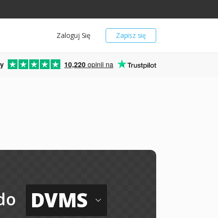
Zaloguj Się
Zapisz się
y
10,220
opinii na
DVMS
do