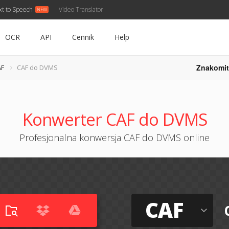
xt to Speech
Video Translator
OCR
API
Cennik
Help
Znakomit
AF
CAF do DVMS
Konwerter CAF do DVMS
Profesjonalna konwersja CAF do DVMS online
CAF