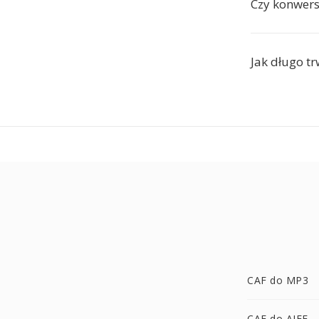
Czy konwers
Jak długo t
CAF do MP3
CAF do AIFF