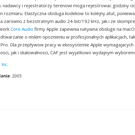
n: nadawcy i rejestratorzy terenowi moga rejestrowac godziny ci
n rozmiaru. Elastyczna obsluga kodekow to kolejny atut, poniewa
la zarowno z bezstratnym audio 24-bit/192 kHz, jak i ze skomp
ework
Core Audio
firmy Apple zapewnia natywna obsluge na macOS
dtwarzanie o niskim opoznieniu w profesjonalnych aplikacjach, taki
ut Pro. Dla przepływow pracy w ekosystemie Apple wymagajacyc
sci, jak i skalowalnosci, CAF jest wyjatkowo wydajnym wyborem
 Inc.
danie
: 2005