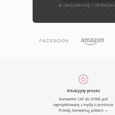
Upuść pliki tutaj. 1 GB Maksym
Intuicyjny proces
Konwerter CAF do DVMS jest
zaprojektowany z myślą o prostocie.
Prześlij, konwertuj, pobierz —