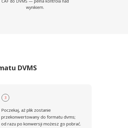
CAF do DVMS — pełna kontrola nad
wynikiem.
ormatu DVMS
3
Poczekaj, aż plik zostanie
przekonwertowany do formatu dvms;
od razu po konwersji możesz go pobrać.