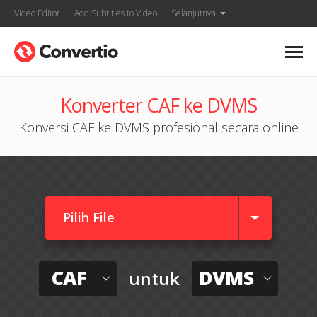
Video Editor
Add Subtitles to Video
Selanjutnya
Konverter CAF ke DVMS
Konversi CAF ke DVMS profesional secara online
Pilih File
CAF
DVMS
untuk