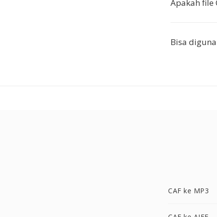
Apakah file
Bisa diguna
CAF ke MP3
CAF ke AIFF