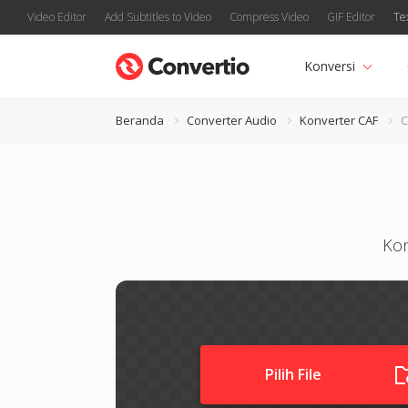
Video Editor
Add Subtitles to Video
Compress Video
GIF Editor
Te
Konversi
Beranda
Converter Audio
Konverter CAF
C
Kon
Pilih File