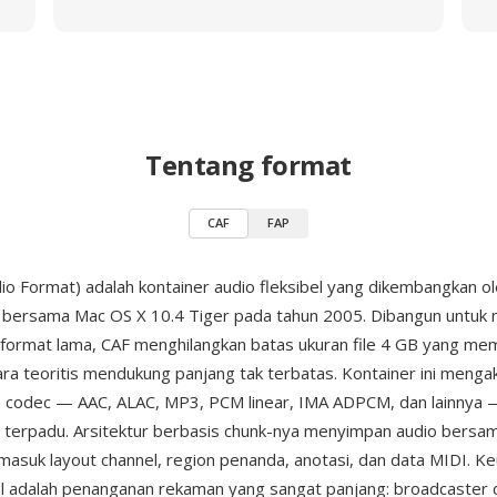
Tentang format
CAF
FAP
io Format) adalah kontainer audio fleksibel yang dikembangkan o
 bersama Mac OS X 10.4 Tiger pada tahun 2005. Dibangun untuk
format lama, CAF menghilangkan batas ukuran file 4 GB yang m
ara teoritis mendukung panjang tak terbatas. Kontainer ini meng
 codec — AAC, ALAC, MP3, PCM linear, IMA ADPCM, dan lainnya 
 terpadu. Arsitektur berbasis chunk-nya menyimpan audio bers
masuk layout channel, region penanda, anotasi, dan data MIDI. K
l adalah penanganan rekaman yang sangat panjang: broadcaster