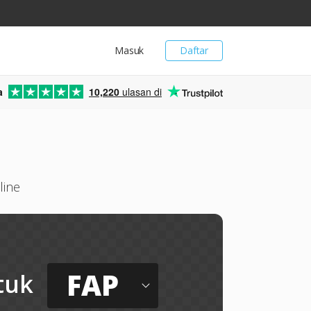
Masuk
Daftar
a
10,220
ulasan di
line
FAP
tuk