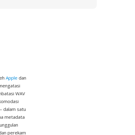
leh
Apple
dan
 mengatasi
embatasi WAV
akomodasi
— dalam satu
ama metadata
eunggulan
 dan perekam