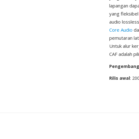
lapangan dap
yang fleksibel
audio lossles
Core Audio
da
pemutaran late
Untuk alur ke
CAF adalah pi
Pengemban
Rilis awal
: 20