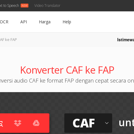
xt to Speech
Video Translator
OCR
API
Harga
Help
Istimew
AF ke FAP
Konverter CAF ke FAP
versi audio CAF ke format FAP dengan cepat secara on
CAF
un