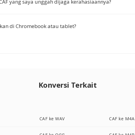
 CAF yang saya unggah dijaga kerahasiaannya?
kan di Chromebook atau tablet?
Konversi Terkait
CAF ke WAV
CAF ke M4A
CAF ke OGG
CAF ke M4R