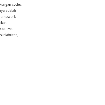
ukungan codec
nya adalah
 Framework
ikan
 Cut Pro.
alabilitas,