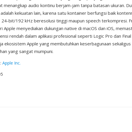
at menangkap audio kontinu berjam-jam tanpa batasan ukuran. D
 adalah kekuatan lain, karena satu kontainer berfungsi baik konten
s 24-bit/192 kHz beresolusi tinggi maupun speech terkompresi.
ri Apple menyediakan dukungan native di macOS dan iOS, memast
nsi rendah dalam aplikasi profesional seperti Logic Pro dan Final
rja ekosistem Apple yang membutuhkan keserbagunaan sekaligus sk
lihan yang sangat mumpuni.
g
:
Apple Inc.
05