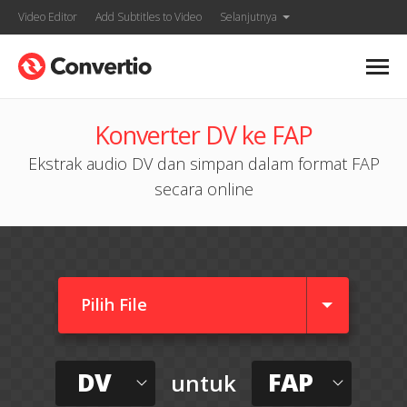
Video Editor
Add Subtitles to Video
Selanjutnya
Konverter DV ke FAP
Ekstrak audio DV dan simpan dalam format FAP
secara online
Pilih File
DV
FAP
untuk