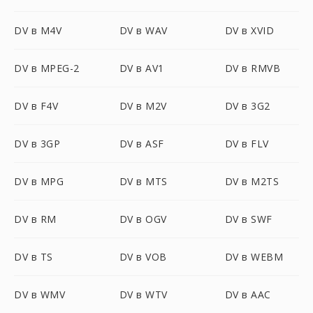
DV в M4V
DV в WAV
DV в XVID
DV в MPEG-2
DV в AV1
DV в RMVB
DV в F4V
DV в M2V
DV в 3G2
DV в 3GP
DV в ASF
DV в FLV
DV в MPG
DV в MTS
DV в M2TS
DV в RM
DV в OGV
DV в SWF
DV в TS
DV в VOB
DV в WEBM
DV в WMV
DV в WTV
DV в AAC