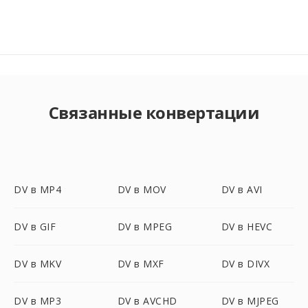
Связанные конвертации
DV в MP4
DV в MOV
DV в AVI
DV в GIF
DV в MPEG
DV в HEVC
DV в MKV
DV в MXF
DV в DIVX
DV в MP3
DV в AVCHD
DV в MJPEG