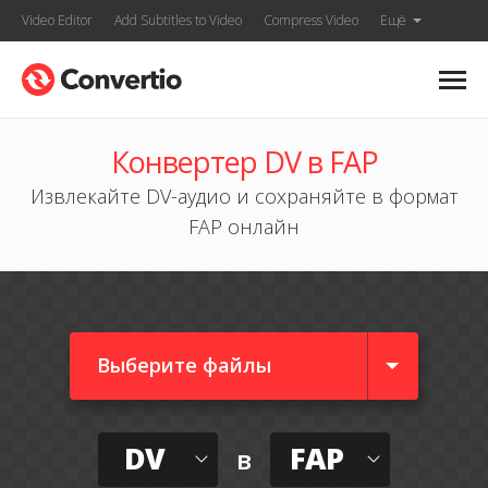
Video Editor
Add Subtitles to Video
Compress Video
Ещё
Конвертер DV в FAP
Извлекайте DV-аудио и сохраняйте в формат
FAP онлайн
Выберите файлы
DV
FAP
в