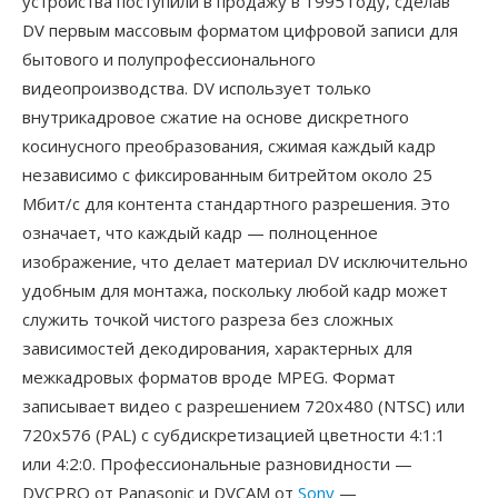
устройства поступили в продажу в 1995 году, сделав
DV первым массовым форматом цифровой записи для
бытового и полупрофессионального
видеопроизводства. DV использует только
внутрикадровое сжатие на основе дискретного
косинусного преобразования, сжимая каждый кадр
независимо с фиксированным битрейтом около 25
Мбит/с для контента стандартного разрешения. Это
означает, что каждый кадр — полноценное
изображение, что делает материал DV исключительно
удобным для монтажа, поскольку любой кадр может
служить точкой чистого разреза без сложных
зависимостей декодирования, характерных для
межкадровых форматов вроде MPEG. Формат
записывает видео с разрешением 720x480 (NTSC) или
720x576 (PAL) с субдискретизацией цветности 4:1:1
или 4:2:0. Профессиональные разновидности —
DVCPRO от Panasonic и DVCAM от
Sony
—