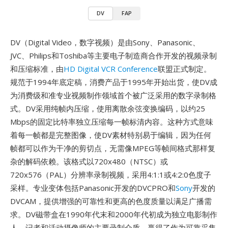
DV
FAP
DV（Digital Video，数字视频）是由Sony、Panasonic、
JVC、Philips和Toshiba等主要电子制造商合作开发的视频录制
和压缩标准，由
HD Digital VCR Conference
联盟正式制定。
规范于1994年底定稿，消费产品于1995年开始出货，使DV成
为消费级和准专业视频制作领域首个被广泛采用的数字录制格
式。DV采用纯帧内压缩，使用离散余弦变换编码，以约25
Mbps的固定比特率独立压缩每一帧标清内容。这种方式意味
着每一帧都是完整图像，使DV素材特别易于编辑，因为任何
帧都可以作为干净的剪切点，无需像MPEG等帧间格式那样复
杂的解码依赖。该格式以720x480（NTSC）或
720x576（PAL）分辨率录制视频，采用4:1:1或4:2:0色度子
采样。专业变体包括Panasonic开发的DVCPRO和
Sony
开发的
DVCAM，提供增强的可靠性和更高的色度质量以满足广播需
求。DV磁带盒在1990年代末和2000年代初成为独立电影制作
人、记者和活动摄像师的主要录制介质，赢得了作为可靠采集