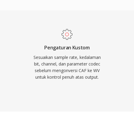
ga 55 persen dari
ring sedikit lebih baik
pada versi selanjutnya
n pada perangkat keras
awah lisensi BSD dan
0, VLC, FFmpeg, dan
Pengaturan Kustom
ndukung metadata yang
Sesuaikan sample rate, kedalaman
m, dan nilai ReplayGain,
bit, channel, dan parameter codec
sebelum mengonversi CAF ke WV
pustakaan musik yang
untuk kontrol penuh atas output.