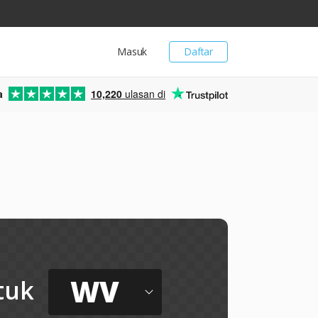
Masuk
Daftar
a
10,220
ulasan di
WV
tuk