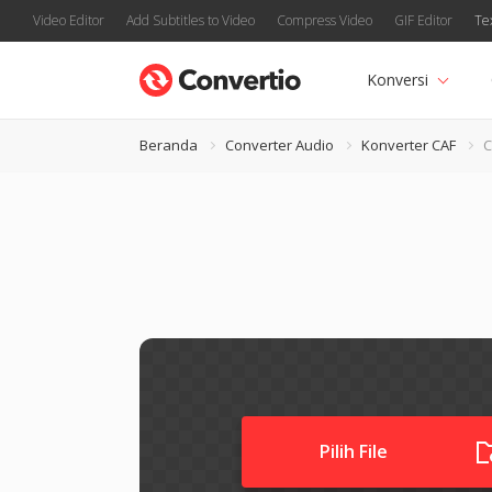
Video Editor
Add Subtitles to Video
Compress Video
GIF Editor
Te
Konversi
Beranda
Converter Audio
Konverter CAF
C
Pilih File