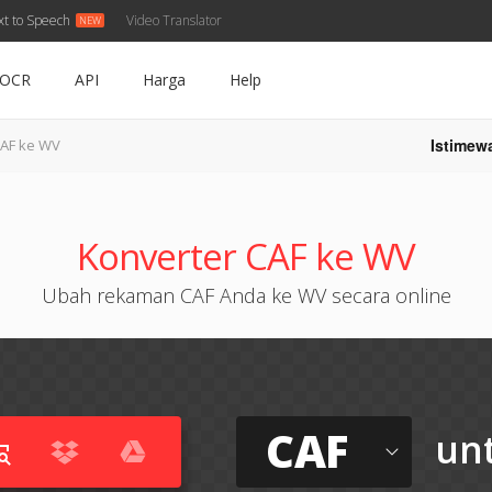
xt to Speech
Video Translator
OCR
API
Harga
Help
Istimew
AF ke WV
Konverter CAF ke WV
Ubah rekaman CAF Anda ke WV secara online
CAF
un