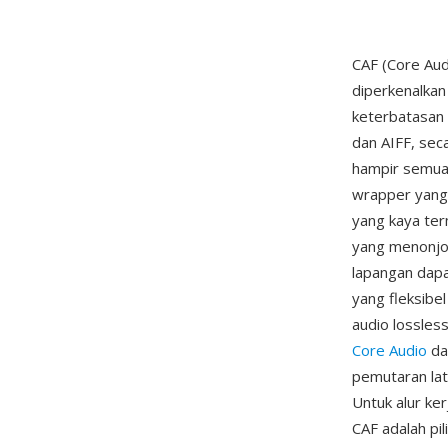
CAF (Core Aud
diperkenalkan
keterbatasan 
dan AIFF, sec
hampir semua
wrapper yang
yang kaya ter
yang menonjo
lapangan dap
yang fleksibel
audio lossles
Core Audio
da
pemutaran late
Untuk alur ke
CAF adalah pi