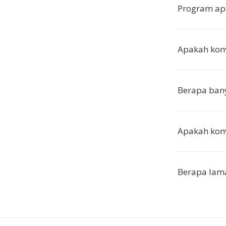
Program a
Apakah konv
Berapa bany
Apakah kon
Berapa lama