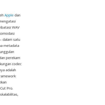
leh
Apple
dan
 mengatasi
embatasi WAV
akomodasi
— dalam satu
ama metadata
eunggulan
 dan perekam
ukungan codec
nya adalah
 Framework
ikan
 Cut Pro.
alabilitas,