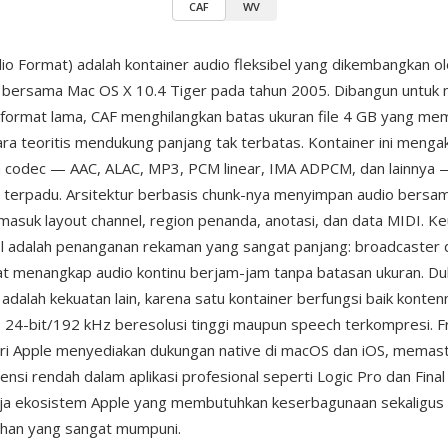
CAF
WV
io Format) adalah kontainer audio fleksibel yang dikembangkan o
 bersama Mac OS X 10.4 Tiger pada tahun 2005. Dibangun untuk
format lama, CAF menghilangkan batas ukuran file 4 GB yang m
ara teoritis mendukung panjang tak terbatas. Kontainer ini meng
 codec — AAC, ALAC, MP3, PCM linear, IMA ADPCM, dan lainnya 
 terpadu. Arsitektur berbasis chunk-nya menyimpan audio bers
masuk layout channel, region penanda, anotasi, dan data MIDI. K
l adalah penanganan rekaman yang sangat panjang: broadcaster
at menangkap audio kontinu berjam-jam tanpa batasan ukuran. D
 adalah kekuatan lain, karena satu kontainer berfungsi baik konten
s 24-bit/192 kHz beresolusi tinggi maupun speech terkompresi.
ri Apple menyediakan dukungan native di macOS dan iOS, memast
nsi rendah dalam aplikasi profesional seperti Logic Pro dan Final
rja ekosistem Apple yang membutuhkan keserbagunaan sekaligus sk
lihan yang sangat mumpuni.