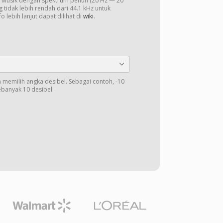
o. Musik dengan spektrum penuh (20 Hz — 20
 tidak lebih rendah dari 44.1 kHz untuk
o lebih lanjut dapat dilihat di
wiki
.
memilih angka desibel. Sebagai contoh, -10
banyak 10 desibel.