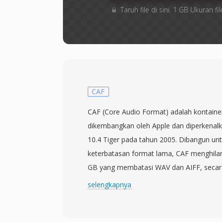
Taruh file di sini. 1 GB Ukuran
CAF
CAF (Core Audio Format) adalah kontainer
dikembangkan oleh Apple dan diperkena
10.4 Tiger pada tahun 2005. Dibangun un
keterbatasan format lama, CAF menghilan
GB yang membatasi WAV dan AIFF, secar
panjang tak terbatas. Kontainer ini men
selengkapnya
semua codec — AAC, ALAC, MP3, PCM li
lainnya — dalam satu wrapper yang terpad