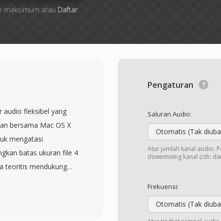
 file maksimum atau
Daftar
Pengaturan
 audio fleksibel yang
Saluran Audio:
lkan bersama Mac OS X
Otomatis (Tak diuba
tuk mengatasi
Atur jumlah kanal audio. 
gkan batas ukuran file 4
downmixing kanal (cth: dari
a teoritis mendukung
gakomodasi hampir
Frekuensi:
near, IMA ADPCM, dan
Otomatis (Tak diuba
u. Arsitektur berbasis