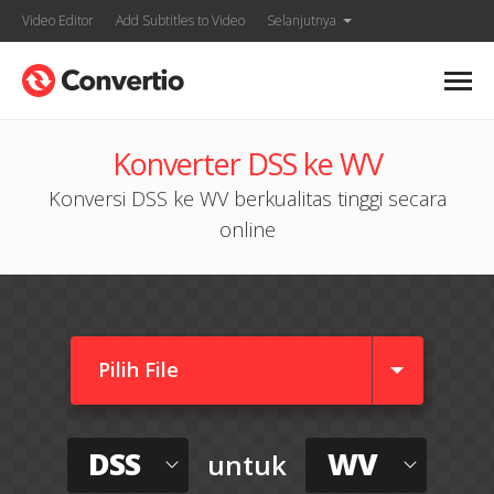
Video Editor
Add Subtitles to Video
Selanjutnya
Konverter DSS ke WV
Konversi DSS ke WV berkualitas tinggi secara
online
Pilih File
DSS
WV
untuk