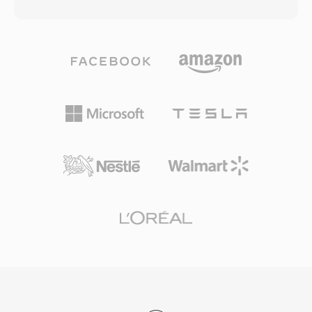
merekonstruksi stream PCM asli secara bit-for-
satu jam dikte hanya memakan 6-12 MB,
bit. Pengguna yang membutuhkan portabilitas
praktis untuk lingkungan bervolume tinggi
hanya membawa file lossy; mereka yang
seperti rumah sakit, kantor hukum, dan
menginginkan kualitas arsip menyimpan
pengadilan. Metadata bawaan memungkinkan
keduanya. Codec ini menangani audio PCM dari
routing yang mulus melalui antrian transkripsi
integer 8-bit hingga 32-bit dan 32-bit floating
dengan pengurutan prioritas otomatis.
point, dengan sample rate hingga 768 kHz —
Meskipun DSS adalah format tertutup dengan
spesifikasi yang cukup luas untuk konten DSD,
pemutaran yang terbatas pada perangkat lunak
yang ditambahkan dukungannya oleh WavPack
yang kompatibel, dominasinya dalam dikte
5. Rasio kompresi dalam mode lossless murni
profesional memastikan dukungan
biasanya mencapai 40 hingga 55 persen dari
berkelanjutan dari platform transkripsi utama.
ukuran asli, kompetitif dengan FLAC dan sering
sedikit lebih baik pada materi tertentu.
Encoding multicore pada versi selanjutnya
secara dramatis mempercepat pemrosesan
pada perangkat keras modern. Pustaka open-