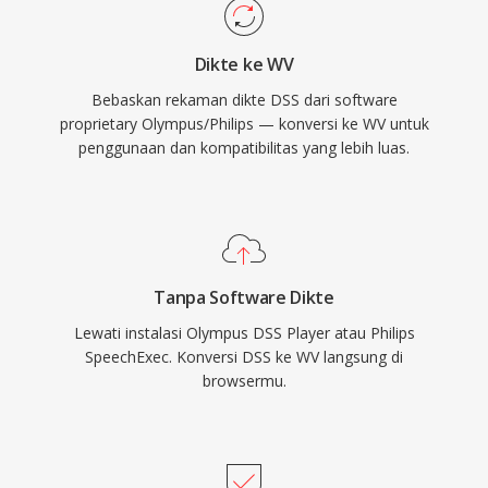
source dirilis di bawah lisensi BSD dan telah
diintegrasikan ke dalam foobar2000, VLC,
Dikte ke WV
FFmpeg, dan berbagai tool lainnya. WavPack
Bebaskan rekaman dikte DSS dari software
juga mendukung metadata yang kaya melalui
proprietary Olympus/Philips — konversi ke WV untuk
tag APEv2, cue sheet tertanam, dan nilai
penggunaan dan kompatibilitas yang lebih luas.
ReplayGain, memenuhi kebutuhan organisasi
dari perpustakaan musik yang paling teliti
sekalipun.
Tanpa Software Dikte
Lewati instalasi Olympus DSS Player atau Philips
SpeechExec. Konversi DSS ke WV langsung di
browsermu.