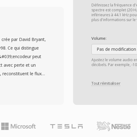
 que sûr le spectre
Définissez la fréquence d'
onnellement compacts.
spectre est complet (20 H
inférieures à 44.1 kHz pou
Olympus et Philips
plus d'informations sur le
ant àux logiciels de
rapeaux de priorité, les
Volume:
crée par David Bryant,
;auteur dans les
998. Ce qui distingue
Pas de modification
l&#039;efficacité en
l&#039;encodeur peut
Ajustez le volume audio e
 dictée occupe seulement
t avec perte et un
décibels. Par exemple, -1
nts à fort volume
 reconstituent le flux
avocats et les
legiant la portabilité né
Tout réinitialiser
rmettent un
 qui veulent une qualité
scription avec tri
odec gère l&#039;audio
 soit un format ferme
irgule flottante, avec dès
patibles, sa
qu&#039;à 768 kHz — dès
lle assuré un soutien
le contenu DSD, que
nscription.
es taux de compression