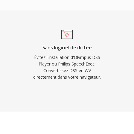
 généralement 40 à 55
s avec le FLAC et
 materiaux.
sions ulterieures
ûr le matériel moderne.
e sous licence BSD et a
Sans logiciel de dictée
peg et de nombreux
Évitez l'installation d'Olympus DSS
en chargé dès
Player ou Philips SpeechExec.
Convertissez DSS en WV
s feuilles de reperage
directement dans votre navigateur.
ant les besoins
le la plus meticuleuse.