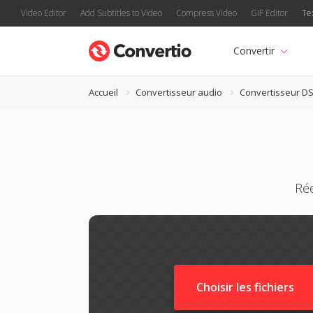
Video Editor
Add Subtitles to Video
Compress Video
GIF Editor
Te
Convertir
Accueil
Convertisseur audio
Convertisseur D
Rée
Choisir les fichiers