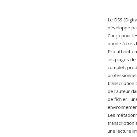
Le DSS (Digit
développé par
Conçu pour le
parole à très
Pro atteint e
les plages de
complet, prod
professionnel
transcription 
de l'auteur da
de fichier : 
environnement
Les métadonné
transcription 
une lecture li