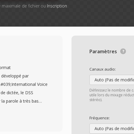
lle maximale de fichier ou
Inscription
Paramètres
format
Canaux audio:
e développé par
Auto (Pas de modifi
&#039;International Voice
Définissez le nombre de c
 de dictée, le DSS
utile lors du mixage rédu
stéréo).
la parole à très bas
n 13,7 kbit/s, tandis
vec une clarté améliorée.
Fréquence:
lages de frequences
Auto (Pas de modifi