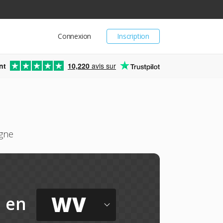
Connexion
Inscription
nt
10,220
avis sur
igne
WV
en