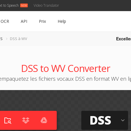
xt to Speech
Video Translator
OCR
API
Prix
Help
Excelle
SS
DSS à WV
DSS to WV Converter
mpaquetez les fichiers vocaux DSS en format WV en l
DSS