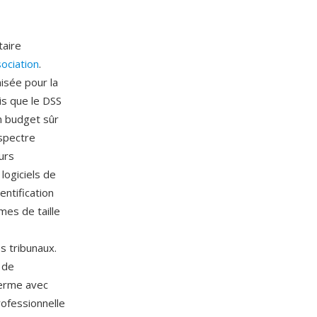
taire
sociation
.
isée pour la
is que le DSS
n budget sûr
 spectre
urs
 logiciels de
entification
mes de taille
s tribunaux.
 de
ferme avec
rofessionnelle