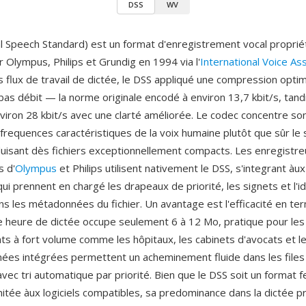
DSS
WV
al Speech Standard) est un format d'enregistrement vocal proprié
 Olympus, Philips et Grundig en 1994 via l'
International Voice As
s flux de travail de dictée, le DSS appliqué une compression optim
 bas débit — la norme originale encodé à environ 13,7 kbit/s, tand
nviron 28 kbit/s avec une clarté améliorée. Le codec concentre so
 frequences caractéristiques de la voix humaine plutôt que sûr le
uisant dès fichiers exceptionnellement compacts. Les enregistre
s d'
Olympus
et Philips utilisent nativement le DSS, s'integrant àux
qui prennent en chargé les drapeaux de priorité, les signets et l'id
ns les métadonnées du fichier. Un avantage est l'efficacité en ter
une heure de dictée occupe seulement 6 à 12 Mo, pratique pour les
s à fort volume comme les hôpitaux, les cabinets d'avocats et le
es intégrées permettent un acheminement fluide dans les files
avec tri automatique par priorité. Bien que le DSS soit un format 
mitée àux logiciels compatibles, sa predominance dans la dictée p