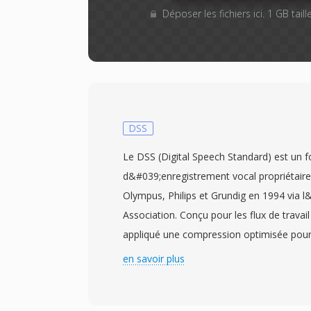
Déposer les fichiers ici. 1 GB tai
DSS
Le DSS (Digital Speech Standard) est un 
d&#039;enregistrement vocal propriétair
Olympus, Philips et Grundig en 1994 via l
Association. Conçu pour les flux de travail
appliqué une compression optimisée pour 
débit — la norme originale encodé à enviro
en savoir plus
que le DSS Pro atteint environ 28 kbit/s a
Le codec concentre son budget sûr les p