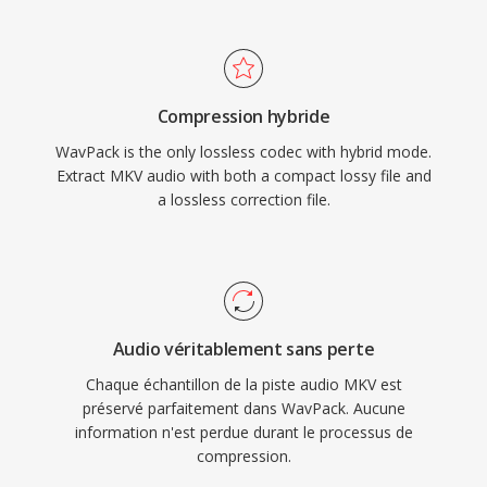
certains materiaux. L&#039;encodage multi-
dans un seul fichier bien organisé a fait du MKV
coeur dans les versions ulterieures accéléré
le conteneur privilégié pour la distribution vidéo
considérablement le traitement sûr le matériel
haute qualité, l&#039;archivage et les
moderne. La bibliothèque open-source est
mediatheques personnelles.
Compression hybride
distribuee sous licence BSD et a été intégrée
WavPack is the only lossless codec with hybrid mode.
dans foobar2000, VLC, FFmpeg et de
Extract MKV audio with both a compact lossy file and
nombreux autres outils. WavPack prend
a lossless correction file.
également en chargé dès métadonnées riches
via les tags APEv2, les feuilles de reperage
intégrées et les valeurs ReplayGain, couvrant
les besoins organisationnels de la bibliothèque
musicale la plus meticuleuse.
Audio véritablement sans perte
Chaque échantillon de la piste audio MKV est
préservé parfaitement dans WavPack. Aucune
information n'est perdue durant le processus de
compression.