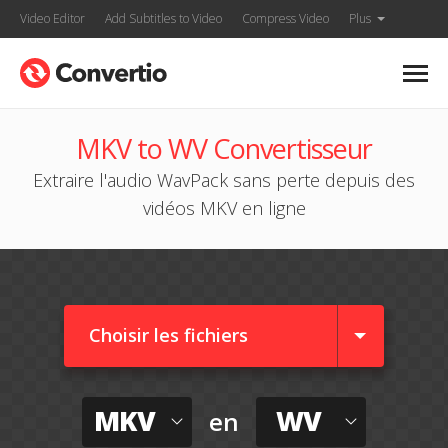
Video Editor
Add Subtitles to Video
Compress Video
Plus
MKV to WV Convertisseur
Extraire l'audio WavPack sans perte depuis des
vidéos MKV en ligne
Choisir les fichiers
MKV
WV
en