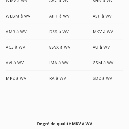
WMV à WV
AAC à WV
SHN à WV
WEBM à WV
AIFF à WV
ASF à WV
AMR à WV
DSS à WV
MKV à WV
AC3 à WV
8SVX à WV
AU à WV
AVI à WV
IMA à WV
GSM à WV
MP2 à WV
RA à WV
SD2 à WV
Degré de qualité MKV à WV