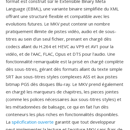
format est construit sûr le Extensible Binary Meta
Language (EBML), une variante binaire simplifiée du XML
offrant une structuré flexible et compatible avec les
evolutions futures. Le MKV peut contenir un nombre
pratiquement illimite de pistes vidéo, audio et de sous-
titres au sein d'un seul fichier, prenant en chargé dès
codecs allant du H.264 et HEVC au VP9 et AV1 pour la
vidéo, et de l'AAC, FLAC, Opus et DTS pour l'audio. Une
fonctionnalité remarquable est la prisé en chargé complète
dès sous-titres, gérant dès formats allant du texte simple
SRT àux sous-titres styles complexes ASS et àux pistes
bitmap PGS dès disques Blu-ray. Le MKV prend également
en chargé les marqueurs de chapitres, les pieces jointes
(comme les polices nécessaires àux sous-titres styles) et
les métadonnées de balisage, ce qui en fait l'un dès
conteneurs les plus riches en fonctionnalités disponibles.
La
spécification ouverte
garantit que tout developpeur
peut implementer la lecture et l'ecriture MKV sans frais de