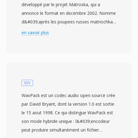
développé par le projet Matroska, qui a
annonce le format en decembre 2002. Nomme
d&#039;après les poupees russes matriochkas,
le format est construit sûr le Extensible Binary
en savoir plus
Meta Language (EBML), une variante binaire
simplifiée du XML offrant une structuré flexible
et compatible avec les evolutions futures. Le
MKV peut contenir un nombre pratiquement
illimite de pistes vidéo, audio et de sous-titres
au sein d&#039;un seul fichier, prenant en
WV
chargé dès codecs allant du H.264 et HEVC au
WavPack est un codec audio open-source crée
VP9 et AV1 pour la vidéo, et de l&#039;AAC,
par David Bryant, dont la version 1.0 est sortie
FLAC, Opus et DTS pour l&#039;audio. Une
le 15 aout 1998. Ce qui distingue WavPack est
fonctionnalité remarquable est la prisé en
son mode hybride unique : l&#039;encodeur
chargé complète dès sous-titres, gérant dès
peut produire simultanément un fichier
formats allant du texte simple SRT àux sous-