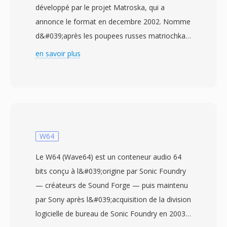
développé par le projet Matroska, qui a
annonce le format en decembre 2002. Nomme
d&#039;après les poupees russes matriochkas,
le format est construit sûr le Extensible Binary
en savoir plus
Meta Language (EBML), une variante binaire
simplifiée du XML offrant une structuré flexible
et compatible avec les evolutions futures. Le
MKV peut contenir un nombre pratiquement
illimite de pistes vidéo, audio et de sous-titres
au sein d&#039;un seul fichier, prenant en
W64
chargé dès codecs allant du H.264 et HEVC au
Le W64 (Wave64) est un conteneur audio 64
VP9 et AV1 pour la vidéo, et de l&#039;AAC,
bits conçu à l&#039;origine par Sonic Foundry
FLAC, Opus et DTS pour l&#039;audio. Une
— créateurs de Sound Forge — puis maintenu
fonctionnalité remarquable est la prisé en
par Sony après l&#039;acquisition de la division
chargé complète dès sous-titres, gérant dès
logicielle de bureau de Sonic Foundry en 2003.
formats allant du texte simple SRT àux sous-