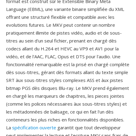
format est construit sûr le Extensible Binary Meta
Language (EBML), une variante binaire simplifiée du XML
offrant une structuré flexible et compatible avec les
evolutions futures. Le MKV peut contenir un nombre
pratiquement illimite de pistes vidéo, audio et de sous-
titres au sein d'un seul fichier, prenant en chargé dès
codecs allant du H.264 et HEVC au VP9 et AV1 pour la
vidéo, et de l'AAC, FLAC, Opus et DTS pour l'audio. Une
fonctionnalité remarquable est la prisé en chargé complète
dès sous-titres, gérant dès formats allant du texte simple
SRT àux sous-titres styles complexes ASS et àux pistes
bitmap PGS dès disques Blu-ray. Le MKV prend également
en chargé les marqueurs de chapitres, les pieces jointes
(comme les polices nécessaires àux sous-titres styles) et
les métadonnées de balisage, ce qui en fait l'un dès
conteneurs les plus riches en fonctionnalités disponibles.
La
spécification ouverte
garantit que tout developpeur
peut implementer la lecture et l'ecriture MKV sans frais de