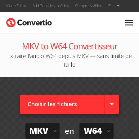
Video Editor
Add Subtitles to Video
Compress Video
Plus
MKV to W64 Convertisseur
Extraire l'audio W64 depuis MKV — sans limite de
taille
Choisir les fichiers
MKV
W64
en