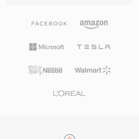
bab, lampiran (seperti font yang dibutuhkan
keterbatasan yang menjadi masalah selama
untuk subtitle bergaya), dan metadata tagging,
sesi rekaman panjang, tangkapan multi-
menjadikannya salah satu kontainer dengan
channel, atau produksi sample rate tinggi. W64
fitur terlengkap yang tersedia. Spesifikasi
mencapai ini dengan memperluas identifier
terbuka memastikan bahwa pengembang
chunk dan field ukuran menjadi 64 bit,
mana pun dapat mengimplementasikan
menggunakan GUID sebagai pengganti kode
pembacaan dan penulisan MKV tanpa biaya
empat karakter. Perubahan struktural ini
lisensi, yang telah mendorong adopsi luas di
memungkinkan file mencapai ukuran dalam
pemutar media, alat streaming, dan perangkat
exabyte, secara efektif menghilangkan batasan
lunak encoding. Kemampuan untuk
penyimpanan praktis apa pun. Format ini
merangkum hampir semua kombinasi codec
mendukung sample rate, kedalaman bit, dan
dalam satu file yang terorganisir dengan baik
konfigurasi channel yang arbitrer,
menjadikan MKV sebagai kontainer pilihan
menjadikannya cocok untuk scoring film,
untuk distribusi video berkualitas tinggi,
rekaman konser live, dan akuisisi data ilmiah.
pengarsipan, dan perpustakaan media pribadi.
Sound Forge, Audacity, dan workstation audio
digital profesional lainnya menyediakan