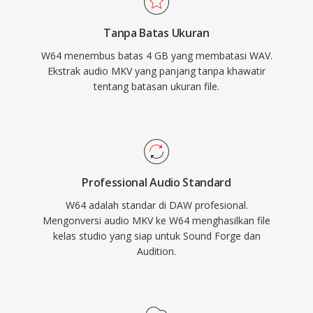
dukungan W64 native untuk impor dan ekspor
Tanpa Batas Ukuran
yang mulus. Bagi teknisi dan produser yang
W64 menembus batas 4 GB yang membatasi WAV.
secara rutin bekerja dengan materi berkualitas
Ekstrak audio MKV yang panjang tanpa khawatir
tinggi dan berdurasi panjang, W64 menawarkan
tentang batasan ukuran file.
keandalan dan kesederhanaan WAV tanpa
pembatasan ukuran yang menjengkelkan.
Professional Audio Standard
W64 adalah standar di DAW profesional.
Mengonversi audio MKV ke W64 menghasilkan file
kelas studio yang siap untuk Sound Forge dan
Audition.