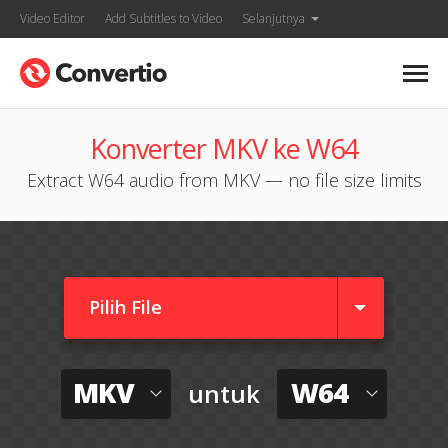
Video Editor
Add Subtitles to Video
Selanjutnya
Konverter MKV ke W64
Extract W64 audio from MKV — no file size limits
Pilih File
MKV
W64
untuk