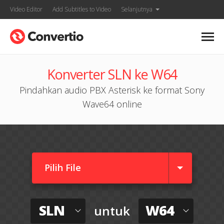
Video Editor
Add Subtitles to Video
Selanjutnya
Konverter SLN ke W64
Pindahkan audio PBX Asterisk ke format Sony
Wave64 online
Pilih File
SLN
W64
untuk