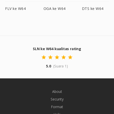
FLV ke W64
OGA ke W64
DTS ke W64
SLN ke W64 kualitas rating
5.0
(Suara 1)
About
Security
Format