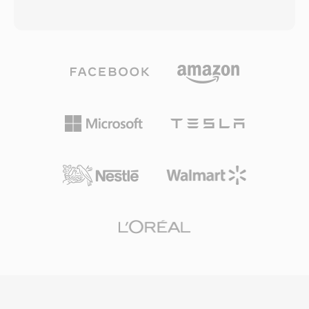
oleh konvensi dan setiap byte overhead
spesifikasi RIFF/WAV 32-bit Microsoft,
penting di ribuan channel simultan. Rate 8000
keterbatasan yang menjadi masalah selama
Hz sesuai dengan standar G.711 untuk telepon
sesi rekaman panjang, tangkapan multi-
tradisional, menangkap band suara penuh 300-
channel, atau produksi sample rate tinggi. W64
3400 Hz. Asterisk juga mendukung varian yang
mencapai ini dengan memperluas identifier
diperluas (sln16, sln32, sln48) untuk audio
chunk dan field ukuran menjadi 64 bit,
wideband. File SLN tidak memerlukan decoding
menggunakan GUID sebagai pengganti kode
— hanya pemetaan memori langsung —
empat karakter. Perubahan struktural ini
menjadikannya ideal untuk mixing real-time,
memungkinkan file mencapai ukuran dalam
konferensi, dan pemutaran prompt dalam
exabyte, secara efektif menghilangkan batasan
lingkungan VoIP berdensitas tinggi.
penyimpanan praktis apa pun. Format ini
mendukung sample rate, kedalaman bit, dan
konfigurasi channel yang arbitrer,
menjadikannya cocok untuk scoring film,
rekaman konser live, dan akuisisi data ilmiah.
Sound Forge, Audacity, dan workstation audio