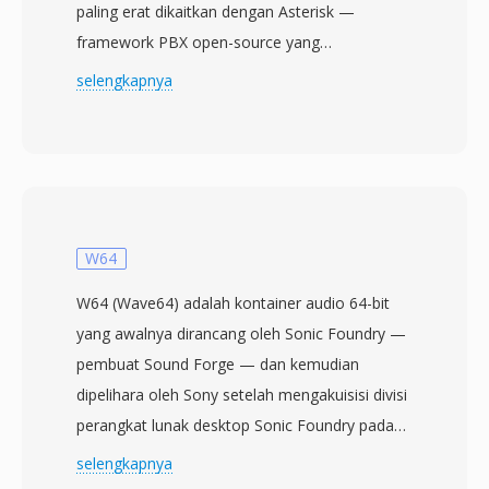
paling erat dikaitkan dengan Asterisk —
framework PBX open-source yang
dikembangkan oleh Digium (sekarang
selengkapnya
Sangoma Technologies). Di dalam Asterisk,
SLN berfungsi sebagai representasi audio
internal native: setiap operasi transcoding
codec melewati signed linear sebagai langkah
perantara. Ini menjadikan SLN sebagai tulang
punggung arsitektur translasi codec Asterisk.
W64
Format ini tidak berisi apa pun selain sampel
W64 (Wave64) adalah kontainer audio 64-bit
mentah — tanpa header, tanpa metadata,
yang awalnya dirancang oleh Sonic Foundry —
tanpa framing — sehingga parameter harus
pembuat Sound Forge — dan kemudian
diketahui terlebih dahulu. Meskipun kurangnya
dipelihara oleh Sony setelah mengakuisisi divisi
deskripsi diri ini mungkin terlihat membatasi, ini
perangkat lunak desktop Sonic Foundry pada
sebenarnya merupakan keunggulan dalam
tahun 2003. Format ini langsung mengatasi
selengkapnya
telepon di mana format sampel ditetapkan
batas ukuran file 4 GB yang diberlakukan oleh