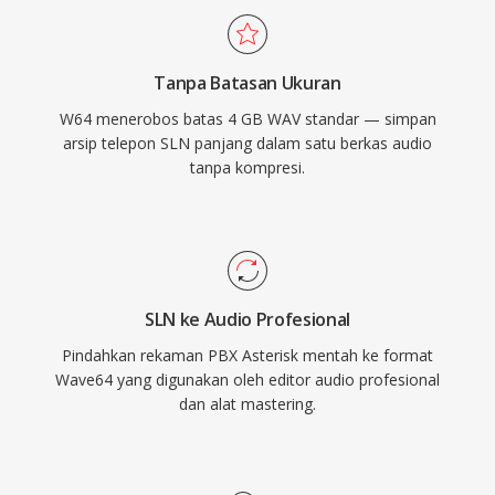
digital profesional lainnya menyediakan
dukungan W64 native untuk impor dan ekspor
Tanpa Batasan Ukuran
yang mulus. Bagi teknisi dan produser yang
W64 menerobos batas 4 GB WAV standar — simpan
secara rutin bekerja dengan materi berkualitas
arsip telepon SLN panjang dalam satu berkas audio
tinggi dan berdurasi panjang, W64 menawarkan
tanpa kompresi.
keandalan dan kesederhanaan WAV tanpa
pembatasan ukuran yang menjengkelkan.
SLN ke Audio Profesional
Pindahkan rekaman PBX Asterisk mentah ke format
Wave64 yang digunakan oleh editor audio profesional
dan alat mastering.