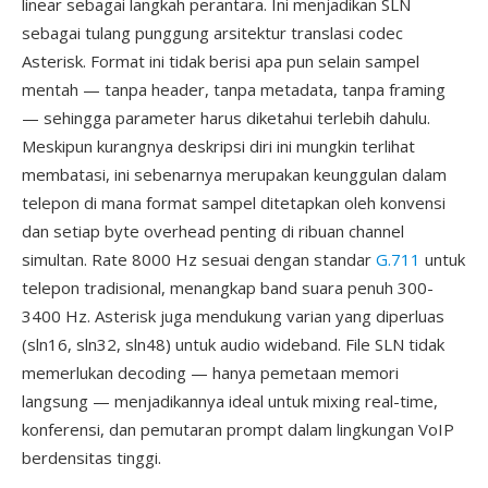
linear sebagai langkah perantara. Ini menjadikan SLN
sebagai tulang punggung arsitektur translasi codec
Asterisk. Format ini tidak berisi apa pun selain sampel
mentah — tanpa header, tanpa metadata, tanpa framing
— sehingga parameter harus diketahui terlebih dahulu.
Meskipun kurangnya deskripsi diri ini mungkin terlihat
membatasi, ini sebenarnya merupakan keunggulan dalam
telepon di mana format sampel ditetapkan oleh konvensi
dan setiap byte overhead penting di ribuan channel
simultan. Rate 8000 Hz sesuai dengan standar
G.711
untuk
telepon tradisional, menangkap band suara penuh 300-
3400 Hz. Asterisk juga mendukung varian yang diperluas
(sln16, sln32, sln48) untuk audio wideband. File SLN tidak
memerlukan decoding — hanya pemetaan memori
langsung — menjadikannya ideal untuk mixing real-time,
konferensi, dan pemutaran prompt dalam lingkungan VoIP
berdensitas tinggi.