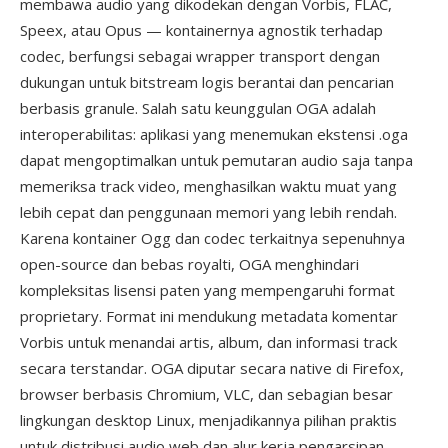
membawa audio yang dikodekan dengan Vorbis, FLAC,
Speex, atau Opus — kontainernya agnostik terhadap
codec, berfungsi sebagai wrapper transport dengan
dukungan untuk bitstream logis berantai dan pencarian
berbasis granule. Salah satu keunggulan OGA adalah
interoperabilitas: aplikasi yang menemukan ekstensi .oga
dapat mengoptimalkan untuk pemutaran audio saja tanpa
memeriksa track video, menghasilkan waktu muat yang
lebih cepat dan penggunaan memori yang lebih rendah.
Karena kontainer Ogg dan codec terkaitnya sepenuhnya
open-source dan bebas royalti, OGA menghindari
kompleksitas lisensi paten yang mempengaruhi format
proprietary. Format ini mendukung metadata komentar
Vorbis untuk menandai artis, album, dan informasi track
secara terstandar. OGA diputar secara native di Firefox,
browser berbasis Chromium, VLC, dan sebagian besar
lingkungan desktop Linux, menjadikannya pilihan praktis
untuk distribusi audio web dan alur kerja pengarsipan.