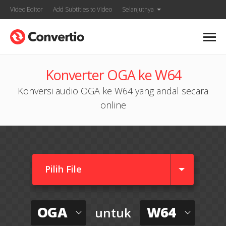
Video Editor
Add Subtitles to Video
Selanjutnya
Konverter OGA ke W64
Konversi audio OGA ke W64 yang andal secara
online
Pilih File
OGA
W64
untuk