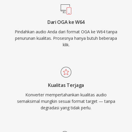
digital profesional lainnya menyediakan
dukungan W64 native untuk impor dan ekspor
Dari OGA ke W64
yang mulus. Bagi teknisi dan produser yang
Pindahkan audio Anda dari format OGA ke W64 tanpa
secara rutin bekerja dengan materi berkualitas
penurunan kualitas. Prosesnya hanya butuh beberapa
tinggi dan berdurasi panjang, W64 menawarkan
klik.
keandalan dan kesederhanaan WAV tanpa
pembatasan ukuran yang menjengkelkan.
Kualitas Terjaga
Konverter mempertahankan kualitas audio
semaksimal mungkin sesuai format target — tanpa
degradasi yang tidak perlu.