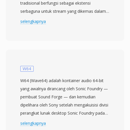
tradisional berfungsi sebagai ekstensi
serbaguna untuk stream yang dikemas dalam
Ogg, pengenalan .oga pada tahun 2007
selengkapnya
membawa kejelasan dengan secara eksplisit
menandakan bahwa file hanya berisi data
audio. Di balik layar, file OGA dapat membawa
audio yang dikodekan dengan Vorbis, FLAC,
Speex, atau Opus — kontainernya agnostik
terhadap codec, berfungsi sebagai wrapper
W64
transport dengan dukungan untuk bitstream
W64 (Wave64) adalah kontainer audio 64-bit
logis berantai dan pencarian berbasis granule.
yang awalnya dirancang oleh Sonic Foundry —
Salah satu keunggulan OGA adalah
pembuat Sound Forge — dan kemudian
interoperabilitas: aplikasi yang menemukan
dipelihara oleh Sony setelah mengakuisisi divisi
ekstensi .oga dapat mengoptimalkan untuk
perangkat lunak desktop Sonic Foundry pada
pemutaran audio saja tanpa memeriksa track
tahun 2003. Format ini langsung mengatasi
selengkapnya
video, menghasilkan waktu muat yang lebih
batas ukuran file 4 GB yang diberlakukan oleh