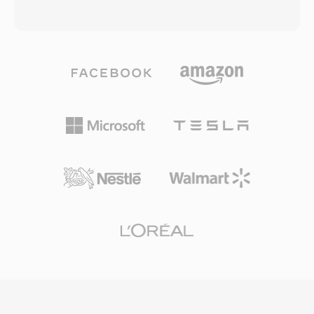
cepat dan penggunaan memori yang lebih
spesifikasi RIFF/WAV 32-bit Microsoft,
rendah. Karena kontainer Ogg dan codec
keterbatasan yang menjadi masalah selama
terkaitnya sepenuhnya open-source dan bebas
sesi rekaman panjang, tangkapan multi-
royalti, OGA menghindari kompleksitas lisensi
channel, atau produksi sample rate tinggi. W64
paten yang mempengaruhi format proprietary.
mencapai ini dengan memperluas identifier
Format ini mendukung metadata komentar
chunk dan field ukuran menjadi 64 bit,
Vorbis untuk menandai artis, album, dan
menggunakan GUID sebagai pengganti kode
informasi track secara terstandar. OGA diputar
empat karakter. Perubahan struktural ini
secara native di Firefox, browser berbasis
memungkinkan file mencapai ukuran dalam
Chromium, VLC, dan sebagian besar lingkungan
exabyte, secara efektif menghilangkan batasan
desktop Linux, menjadikannya pilihan praktis
penyimpanan praktis apa pun. Format ini
untuk distribusi audio web dan alur kerja
mendukung sample rate, kedalaman bit, dan
pengarsipan.
konfigurasi channel yang arbitrer,
menjadikannya cocok untuk scoring film,
rekaman konser live, dan akuisisi data ilmiah.
Sound Forge, Audacity, dan workstation audio