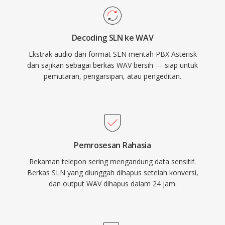
kompresi, data yang disimpan adalah
representasi digital yang persis dari rekaman
Decoding SLN ke WAV
asli, menjadikannya pilihan utama untuk
Ekstrak audio dari format SLN mentah PBX Asterisk
mastering dan pengarsipan. WAV juga
dan sajikan sebagai berkas WAV bersih — siap untuk
mendukung metadata tertanam melalui chunk
pemutaran, pengarsipan, atau pengeditan.
INFO dan BWF, memungkinkan timestamping
dan catatan produksi. Trade-off utamanya
adalah ukuran file — satu menit stereo kualitas
CD memakan sekitar 10 MB — dan struktur
RIFF 32-bit memberlakukan batas 4 GB,
Pemrosesan Rahasia
meskipun RF64 menghilangkan batasan
Rekaman telepon sering mengandung data sensitif.
tersebut.
Berkas SLN yang diunggah dihapus setelah konversi,
dan output WAV dihapus dalam 24 jam.