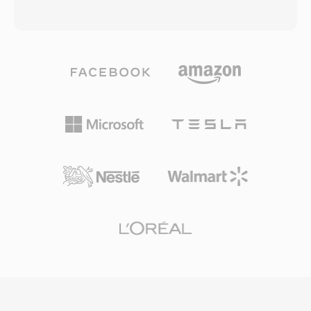
oleh konvensi dan setiap byte overhead
paling umum sebagai linear pulse-code
penting di ribuan channel simultan. Rate 8000
modulation (LPCM) — bersama metadata yang
Hz sesuai dengan standar G.711 untuk telepon
mendeskripsikan sample rate, kedalaman bit,
tradisional, menangkap band suara penuh 300-
dan jumlah channel. Struktur yang
3400 Hz. Asterisk juga mendukung varian yang
straightforward ini menjadikan WAV sebagai
diperluas (sln16, sln32, sln48) untuk audio
standar de facto untuk audio tanpa kompresi di
wideband. File SLN tidak memerlukan decoding
Windows dan format interchange yang diterima
— hanya pemetaan memori langsung —
secara universal di hampir setiap sistem
menjadikannya ideal untuk mixing real-time,
operasi, editor audio, dan pemutar media yang
konferensi, dan pemutaran prompt dalam
ada. File WAV kualitas CD menggunakan
lingkungan VoIP berdensitas tinggi.
sampel 16-bit pada 44.1 kHz stereo, sementara
alur kerja profesional secara rutin
menggunakan sampel 24-bit atau 32-bit float
pada rate hingga 192 kHz. Keunggulan
utamanya adalah fidelitas tanpa kehilangan:
karena WAV standar tidak menerapkan