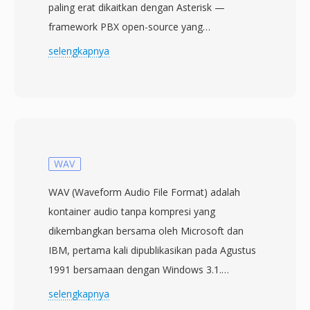
paling erat dikaitkan dengan Asterisk —
framework PBX open-source yang
dikembangkan oleh Digium (sekarang
selengkapnya
Sangoma Technologies). Di dalam Asterisk,
SLN berfungsi sebagai representasi audio
internal native: setiap operasi transcoding
codec melewati signed linear sebagai langkah
perantara. Ini menjadikan SLN sebagai tulang
punggung arsitektur translasi codec Asterisk.
WAV
Format ini tidak berisi apa pun selain sampel
WAV (Waveform Audio File Format) adalah
mentah — tanpa header, tanpa metadata,
kontainer audio tanpa kompresi yang
tanpa framing — sehingga parameter harus
dikembangkan bersama oleh Microsoft dan
diketahui terlebih dahulu. Meskipun kurangnya
IBM, pertama kali dipublikasikan pada Agustus
deskripsi diri ini mungkin terlihat membatasi, ini
1991 bersamaan dengan Windows 3.1.
sebenarnya merupakan keunggulan dalam
Dibangun di atas Resource Interchange File
selengkapnya
telepon di mana format sampel ditetapkan
Format (RIFF), WAV menyimpan data audio —