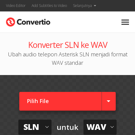
Video Editor
Add Subtitles to Video
Selanjutnya
Konverter SLN ke WAV
Ubah audio telepon Asterisk SLN menjadi format
WAV standar
Pilih File
SLN
WAV
untuk