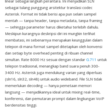
linear sebagai langkah perantara. Ini menjadikan SLN
sebagai tulang punggung arsitektur translasi codec
Asterisk. Format ini tidak berisi apa pun selain sampel
mentah — tanpa header, tanpa metadata, tanpa framing
— sehingga parameter harus diketahui terlebih dahulu.
Meskipun kurangnya deskripsi diri ini mungkin terlihat
membatasi, ini sebenarnya merupakan keunggulan dalam
telepon di mana format sampel ditetapkan oleh konvensi
dan setiap byte overhead penting di ribuan channel
simultan. Rate 8000 Hz sesuai dengan standar
G.711
untuk
telepon tradisional, menangkap band suara penuh 300-
3400 Hz. Asterisk juga mendukung varian yang diperluas
(sln16, sln32, sln48) untuk audio wideband. File SLN tidak
memerlukan decoding — hanya pemetaan memori
langsung — menjadikannya ideal untuk mixing real-time,
konferensi, dan pemutaran prompt dalam lingkungan VoIP
berdensitas tinggi.