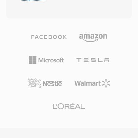
потерями и отдельный корректирующий
поддерживают флаги приоритета, закладки
файл, которые при объединении побитово
и идентификацию автора в метаданных
восстанавливают исходный PCM-поток.
файла. Одно из преимуществ —
Пользователи, которым важна
эффективность по размеру: час диктовки
мобильность, берут только файл с
занимает всего 6-12 МБ, что практично для
потерями; те, кому нужно архивное
высоконагруженных сред вроде больниц,
качество, сохраняют оба. Кодек
юридических фирм и судов. Встроенные
обрабатывает PCM-аудио от 8-битного до
метаданные обеспечивают бесшовную
32-битного целочисленного и 32-битного с
маршрутизацию через очереди
плавающей запятой, с частотами
транскрибирования с автоматической
дискретизации до 768 кГц — спецификации,
сортировкой по приоритету. Хотя DSS —
достаточно широкие для DSD-контента,
закрытый формат с воспроизведением
поддержка которого появилась в WavPack
только в совместимом ПО, его
5. Коэффициент сжатия в режиме чистого
доминирование в профессиональной
lossless обычно составляет 40-55% от
диктовке гарантирует постоянную
исходного размера — на уровне FLAC, а на
поддержку со стороны основных платформ