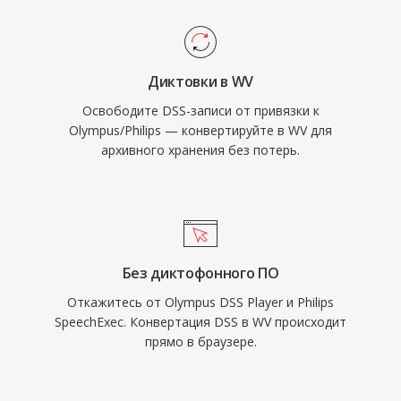
некоторых материалах даже чуть лучше.
транскрибирования.
Многопоточное кодирование в поздних
версиях значительно ускоряет обработку
Диктовки в WV
на современном оборудовании. Библиотека
Освободите DSS-записи от привязки к
с открытым кодом распространяется под
Olympus/Philips — конвертируйте в WV для
лицензией BSD и интегрирована в
архивного хранения без потерь.
foobar2000, VLC, FFmpeg и множество
других инструментов. WavPack также
поддерживает развитые метаданные через
теги APEv2, встроенные cue-листы и
значения ReplayGain, покрывая
Без диктофонного ПО
организационные потребности даже самых
Откажитесь от Olympus DSS Player и Philips
требовательных музыкальных коллекций.
SpeechExec. Конвертация DSS в WV происходит
прямо в браузере.