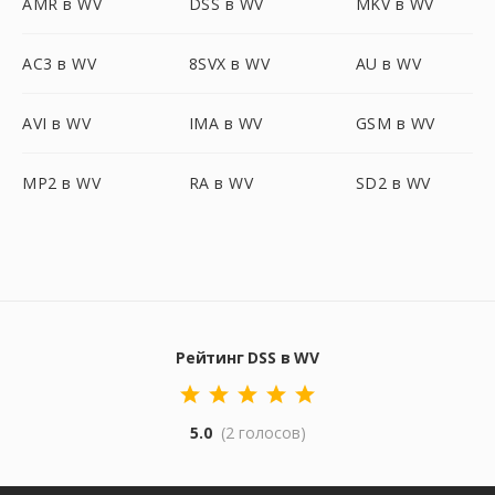
AMR в WV
DSS в WV
MKV в WV
AC3 в WV
8SVX в WV
AU в WV
AVI в WV
IMA в WV
GSM в WV
MP2 в WV
RA в WV
SD2 в WV
Рейтинг DSS в WV
5.0
(2 голосов)