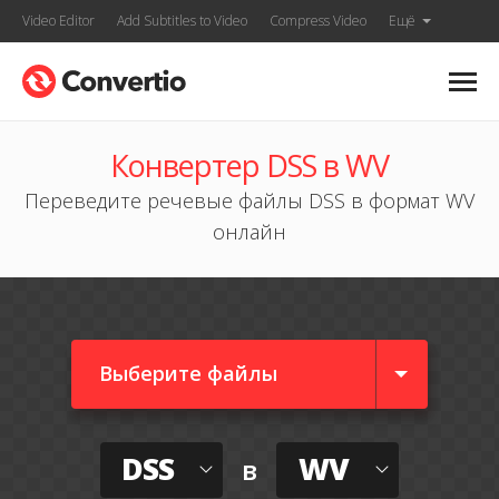
Video Editor
Add Subtitles to Video
Compress Video
Ещё
Конвертер DSS в WV
Переведите речевые файлы DSS в формат WV
онлайн
Выберите файлы
DSS
WV
в