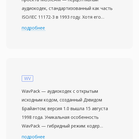
аудиокодек, стандартизованный как часть
ISO/IEC 11172-3 в 1993 году. Хотя его
преемник MP3 завоевал внимание
подробнее
массового потребителя, MP2 занял
прочную нишу в профессиональном
вещании, которую удерживает по сей день.
Кодек разбивает аудио на 32 подполосы с
помощью полифазного фильтра, применяет
психоакустическую модель для определения
WV
порогов маскирования, а затем квантует и
WavPack — аудиокодек с открытым
кодирует каждую подполосу по Хаффману.
исходным кодом, созданный Дэвидом
Типичные вещательные конфигурации
Брайантом; версия 1.0 вышла 15 августа
используют 192-384 кбит/с для стерео,
1998 года. Уникальная особенность
обеспечивая прозрачное качество при
WavPack — гибридный режим: кодер
меньшей сложности кодера и лучшей
одновременно создаёт компактный файл с
подробнее
устойчивости к ошибкам, чем Layer III.