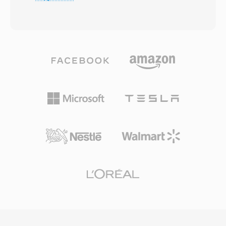
потерями и отдельный корректирующий
Именно поэтому стандарты DVB-
файл, которые при объединении побитово
телевидения, DAB-радио и HDV-камкордеры
восстанавливают исходный PCM-поток.
предписывают или предпочитают MP2.
Пользователи, которым важна
Задержка кодирования тоже ниже —
мобильность, берут только файл с
важное свойство для прямого вещания, где
потерями; те, кому нужно архивное
синхронизация звука и изображения
качество, сохраняют оба. Кодек
критична. Три преимущества поддерживают
обрабатывает PCM-аудио от 8-битного до
актуальность MP2 спустя десятилетия
32-битного целочисленного и 32-битного с
после стандартизации: плавная деградация
плавающей запятой, с частотами
при ошибках передачи, жизненно важная
дискретизации до 768 кГц — спецификации,
для эфирных сигналов; минимальная
достаточно широкие для DSD-контента,
задержка кодирования для вещательных
поддержка которого появилась в WavPack
цепочек реального времени; и
5. Коэффициент сжатия в режиме чистого
укоренившееся нормативное признание в
lossless обычно составляет 40-55% от
европейских и азиатских вещательных
исходного размера — на уровне FLAC, а на
системах.