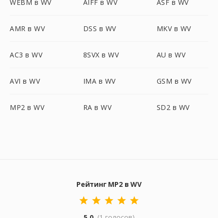
WEBM в WV
AIFF в WV
ASF в WV
AMR в WV
DSS в WV
MKV в WV
AC3 в WV
8SVX в WV
AU в WV
AVI в WV
IMA в WV
GSM в WV
MP2 в WV
RA в WV
SD2 в WV
Рейтинг MP2 в WV
5.0
(1 голосов)