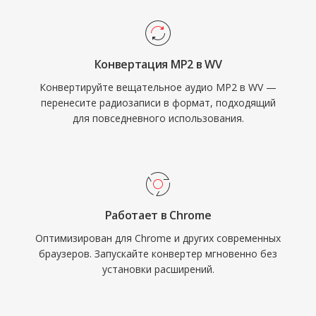
некоторых материалах даже чуть лучше.
Многопоточное кодирование в поздних
версиях значительно ускоряет обработку
Конвертация MP2 в WV
на современном оборудовании. Библиотека
Конвертируйте вещательное аудио MP2 в WV —
с открытым кодом распространяется под
перенесите радиозаписи в формат, подходящий
лицензией BSD и интегрирована в
для повседневного использования.
foobar2000, VLC, FFmpeg и множество
других инструментов. WavPack также
поддерживает развитые метаданные через
теги APEv2, встроенные cue-листы и
значения ReplayGain, покрывая
Работает в Chrome
организационные потребности даже самых
Оптимизирован для Chrome и других современных
требовательных музыкальных коллекций.
браузеров. Запускайте конвертер мгновенно без
установки расширений.