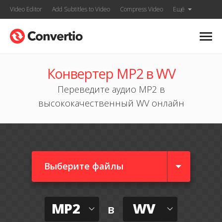
Video Editor
Add Subtitles to Video
Compress Video
Ещё
Конвертер MP2 в WV
Переведите аудио MP2 в
высококачественный WV онлайн
Выберите файлы
MP2
WV
в