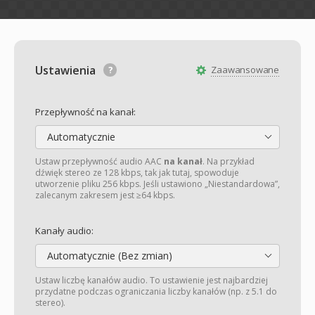
Ustawienia
Zaawansowane
Przepływność na kanał:
Automatycznie
Ustaw przepływność audio AAC
na kanał
. Na przykład
dźwięk stereo ze 128 kbps, tak jak tutaj, spowoduje
utworzenie pliku 256 kbps. Jeśli ustawiono „Niestandardowa”,
zalecanym zakresem jest ≥64 kbps.
Kanały audio:
Automatycznie (Bez zmian)
Ustaw liczbę kanałów audio. To ustawienie jest najbardziej
przydatne podczas ograniczania liczby kanałów (np. z 5.1 do
stereo).