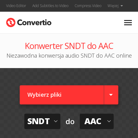
Video Editor
Add Subtitles to Video
Compress Video
Więcej
Konwerter SNDT do AAC
Niezawodna konwersja audio SNDT do AAC online
Wybierz pliki
SNDT
AAC
do