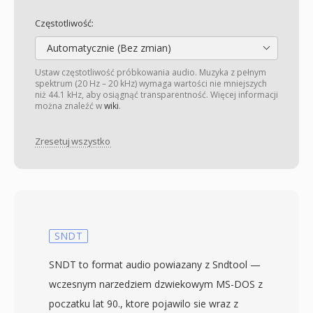
Częstotliwość:
Automatycznie (Bez zmian)
Ustaw częstotliwość próbkowania audio. Muzyka z pełnym
spektrum (20 Hz – 20 kHz) wymaga wartości nie mniejszych
niż 44.1 kHz, aby osiągnąć transparentność. Więcej informacji
można znaleźć w
wiki
.
Zresetuj wszystko
SNDT
SNDT to format audio powiazany z Sndtool —
wczesnym narzedziem dzwiekowym MS-DOS z
poczatku lat 90., ktore pojawilo sie wraz z