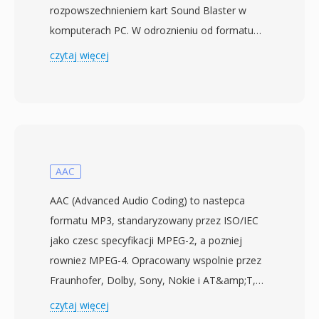
rozpowszechnieniem kart Sound Blaster w
komputerach PC. W odroznieniu od formatu
Sounder bez naglowka, pliki SNDT zawieraja
czytaj więcej
krotki naglowek z czestotliwoscia probkowania
i dlugoscia danych — istotne ulepszenie
pozwalajace oprogramowaniu
odtwarzajacemu automatycznie okreslic
timing. Dane audio sa przechowywane jako 8-
bitowe PCM bez znaku, zwykle przy 8000 do
AAC
22050 Hz w trybie mono. Sndtool funkcjonowal
AAC (Advanced Audio Coding) to nastepca
jako prosty rejestrator i odtwarzacz
formatu MP3, standaryzowany przez ISO/IEC
przebiegow falowych, czesto dystrybuowany
jako czesc specyfikacji MPEG-2, a pozniej
jako shareware lub dolaczany do sterownikow
rowniez MPEG-4. Opracowany wspolnie przez
kart dzwiekowych. Kluczowa przewaga nad
Fraunhofer, Dolby, Sony, Nokie i AT&amp;T,
konkurencyjnymi formatami audio DOS byl ten
AAC zapewnia wyzsza jakosc dzwieku przy
czytaj więcej
samoopisujoacy naglowek, ktory eliminowal