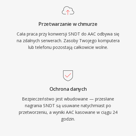
pozwala na zastosowania od rozmow
glosowych po dzwiek przestrzenny surround.
Po trzecie, szerokie wdrozenie przez Apple i
Przetwarzanie w chmurze
innych producentow gwarantuje, ze praktycznie
Cała praca przy konwersji SNDT do AAC odbywa się
kazde wspolczesne urzadzenie, przegladarka i
na zdalnych serwerach. Zasoby Twojego komputera
odtwarzacz multimedialny obsluguje AAC
lub telefonu pozostają całkowicie wolne.
natywnie, bez dodatkowych wtyczek.
Ochrona danych
Bezpieczeństwo jest wbudowane — przesłane
nagrania SNDT są usuwane natychmiast po
przetworzeniu, a wyniki AAC kasowane w ciągu 24
godzin.