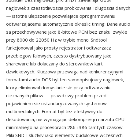
Sounder bez naglowka, pliki SNDT zawieraja krotki
naglowek z czestotliwoscia probkowania i dlugoscia danych
— istotne ulepszenie pozwalajace oprogramowaniu
odtwarzajacemu automatycznie okreslic timing. Dane audio
sa przechowywane jako 8-bitowe PCM bez znaku, zwykle
przy 8000 do 22050 Hz w trybie mono. Sndtool
funkcjonowal jako prosty rejestrator i odtwarzacz
przebiegow falowych, czesto dystrybuowany jako
shareware lub dolaczany do sterownikow kart
dzwiekowych. Kluczowa przewaga nad konkurencyjnymi
formatami audio DOS byl ten samoopisujoacy naglowek,
ktory eliminowal domyslanie sie przy odtwarzaniu
nieznanych plikow — prawdziwy problem przed
pojawieniem sie ustandaryzowanych systemow
multimedialnych. Format byl tez efektywny do
dekodowania, nie wymagajac dekompresji i narzutu CPU
minimalnego na procesorach 286 i 386 tamtych czasow.
Pliki SNDT sluzlyly jako elementy budulcowe wczesnych