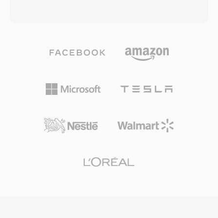
rownowaznyn lub nizszym bitrate — strumien
domyslanie sie przy odtwarzaniu nieznanych
AAC o przepustowosci 96 kbps zwykle
plikow — prawdziwy problem przed
dorownuje jakoscia plikowi MP3 przy 128 kbps.
pojawieniem sie ustandaryzowanych
Kodek wykorzystuje zmodyfikowana dyskretna
systemow multimedialnych. Format byl tez
transformate kosinusowa w polaczeniu z
efektywny do dekodowania, nie wymagajac
zaawansowanym modelowaniem
dekompresji i narzutu CPU minimalnego na
psychoakustycznym i ksztaltowaniem szumu
procesorach 286 i 386 tamtych czasow. Pliki
czasowego. AAC sluzy jako domyslny format
SNDT sluzlyly jako elementy budulcowe
audio w ekosystemie Apple (iTunes, iPhone,
wczesnych gier PC i prezentacji
iPad), na YouTube oraz w wielu serwisach
multimedialnych, gdzie deweloperzy
streamingowych. Pierwsza zaleta jest
potrzebowali niezawodnego audio w
doskonala efektywnosc kompresji — wysoka
ograniczonym ekosystemie sprzetowym Sound
wiernosc dzwieku przy znacznie mniejszym
Blaster. Dzis SNDT przetrwal w archiwach retro
zuzyciu pamieci i przepustowosci. Po drugie,
oprogramowania i jest obslugiwany przez SoX
format obsluguje czestotliwosci probkowania
do konwersji na nowoczesne formaty.
od 8 kHz do 96 kHz oraz do 48 kanalow, co