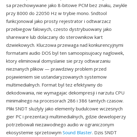
sa przechowywane jako 8-bitowe PCM bez znaku, zwykle
przy 8000 do 22050 Hz w trybie mono. Sndtool
funkcjonowal jako prosty rejestrator i odtwarzacz
przebiegow falowych, czesto dystrybuowany jako
shareware lub dolaczany do sterownikow kart
dzwiekowych. Kluczowa przewaga nad konkurencyjnymi
formatami audio DOS byl ten samoopisujoacy naglowek,
ktory eliminowal domyslanie sie przy odtwarzaniu
nieznanych plikow — prawdziwy problem przed
pojawieniem sie ustandaryzowanych systemow
multimedialnych. Format byl tez efektywny do
dekodowania, nie wymagajac dekompresji i narzutu CPU
minimalnego na procesorach 286 i 386 tamtych czasow.
Pliki SNDT sluzlyly jako elementy budulcowe wczesnych
gier PC i prezentacji multimedialnych, gdzie deweloperzy
potrzebowali niezawodnego audio w ograniczonym
ekosystemie sprzetowym
Sound Blaster
. Dzis SNDT