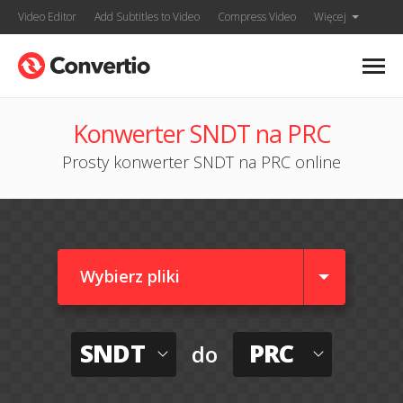
Video Editor
Add Subtitles to Video
Compress Video
Więcej
Konwerter SNDT na PRC
Prosty konwerter SNDT na PRC online
Wybierz pliki
SNDT
PRC
do