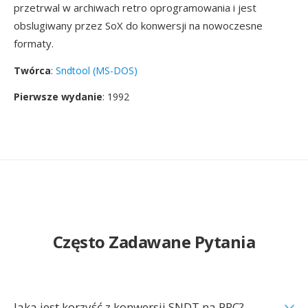
przetrwal w archiwach retro oprogramowania i jest
obslugiwany przez SoX do konwersji na nowoczesne
formaty.
Twórca
:
Sndtool (MS-DOS)
Pierwsze wydanie
: 1992
Często Zadawane Pytania
Jaka jest korzyść z konwersji SNDT na PRC?