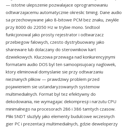
— istotne ulepszenie pozwalajace oprogramowaniu
odtwarzajacemu automatycznie okreslic timing. Dane audio
sa przechowywane jako 8-bitowe PCM bez znaku, zwykle
przy 8000 do 22050 Hz w trybie mono. Sndtool
funkcjonowal jako prosty rejestrator i odtwarzacz
przebiegow falowych, czesto dystrybuowany jako
shareware lub dolaczany do sterownikow kart
dzwiekowych. Kluczowa przewaga nad konkurencyjnymi
formatami audio DOS byl ten samoopisujoacy naglowek,
ktory eliminowal domyslanie sie przy odtwarzaniu
nieznanych plikow — prawdziwy problem przed
pojawieniem sie ustandaryzowanych systemow
multimedialnych. Format byl tez efektywny do
dekodowania, nie wymagajac dekompresji i narzutu CPU
minimalnego na procesorach 286 i 386 tamtych czasow.
Pliki SNDT sluzlyly jako elementy budulcowe wczesnych
gier PC i prezentacji multimedialnych, gdzie deweloperzy