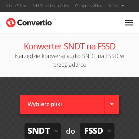
Video Editor
Add Subtitles to Video
Compress Video
Więcej
Konwerter SNDT na FSSD
Narzędzie konwersji audio SNDT na FSSD w
przeglądarce
Wybierz pliki
SNDT
FSSD
do