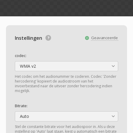
Instellingen
Geavanceerde
codec:
WMA v2
Het codec om het audionummer te coderen. Codec 'Zonder
hercodering' kopieert de audiostroom van het
invoerbestand naar de uitvoer zonder hercodering indien
mogelijk.
Bitrate:
Auto
Stel de constante bitrate voor het audiospoor in. Als u deze
instelling op 'Auto' laat staan, kiest u automatisch een bitrate