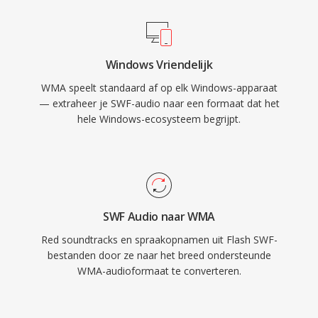
aantrekkelijk voor online muziekwinkels uit die
ondersteuning voor Flash Player in december
periode. Coderen en decoderen worden native
2020, maar SWF-bestanden blijven historisch
afgehandeld door Windows, zonder dat
significant en worden bewaard via
Windows Vriendelijk
software van derden nodig is voor weergave
opensourceprojecten als Ruffle die
WMA speelt standaard af op elk Windows-apparaat
op elke Windows-machine. Cross-platform
voortgezette toegang tot dit tijdperk van
— extraheer je SWF-audio naar een formaat dat het
ondersteuning is verbeterd via bibliotheken als
webcontent mogelijk maken.
hele Windows-ecosysteem begrijpt.
FFmpeg en GStreamer, hoewel WMA op niet-
Microsoft-apparaten minder universeel
compatibel blijft dan MP3 of AAC. Het formaat
komt nog voor in legacy-mediabibliotheken,
hoewel nieuwere codecs het grotendeels
SWF Audio naar WMA
hebben vervangen voor streaming en
Red soundtracks en spraakopnamen uit Flash SWF-
draagbaar gebruik.
bestanden door ze naar het breed ondersteunde
WMA-audioformaat te converteren.