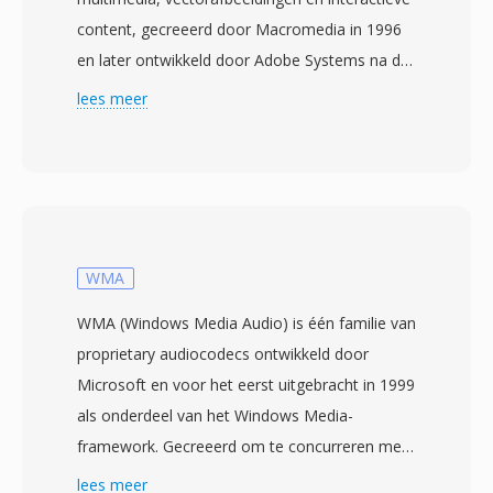
content, gecreeerd door Macromedia in 1996
en later ontwikkeld door Adobe Systems na de
overname van Macromedia in 2005. SWF-
lees meer
bestanden bevatten één combinatie van
vector- en rasterafbeeldingen, animaties,
ingebedde audio en video en ActionScript-code
voor interactiviteit, allemaal verpakt in één
compact binair formaat ontworpen voor
efficiënte weblevering. Tijdens het hoogtepunt
WMA
van eind jaren negentig tot begin jaren 2010
WMA (Windows Media Audio) is één familie van
dreef SWF één enorm ecosysteem van
proprietary audiocodecs ontwikkeld door
webcontent aan, waaronder geanimeerde
Microsoft en voor het eerst uitgebracht in 1999
websites, banneradvertenties, casual games,
als onderdeel van het Windows Media-
educatieve applicaties en interactieve
framework. Gecreeerd om te concurreren met
multimedia-ervaringen. De vectorgebaseerde
MP3 en AAC, gebruikt WMA Standard
lees meer
renderingengine maakte vloeiende animaties