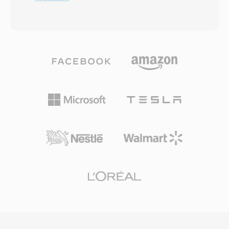
perceptuele codering om wat Microsoft
en schaalbare graphics mogelijk bij opmerkelijk
claimde bijna cd-kwaliteit te leveren bij bitrates
kleine bestandsgroottes, waardoor rijke
zo laag als 64 kbps — ruwweg de helft van de
multimedia-inhoud praktisch werd zelfs bij
snelheid die MP3 doorgaans nodig had voor
trage internetverbindingen. SWF ondersteunde
vergelijkbare resultaten. De codecfamilie
progressieve rendering, waardoor content kon
groeide uit met WMA Professional voor
beginnen met afspelen voordat het volledige
surroundgeluid en high-resolution audio, WMA
bestand was gedownload. Adobe Flash Player
Lossless voor bit-perfecte
was op het hoogtepunt geinstalleerd op meer
archiveringscompressie en WMA Voice
dan 98% van de met internet verbonden
geoptimaliseerd voor gesproken inhoud bij
desktopcomputers, wat SWF één
zeer lage bitrates. Diepe integratie met
ongeevenaart bereik gaf voor interactieve
Windows, Windows Media Player en het Zune-
webcontent. Het formaat evolueerde om
ecosysteem gaf WMA één sterk
videoweergave, camera- en
distributievoordeel gedurende de jaren 2000,
microfoontoegang, 3D-versnelling en
en ondersteuning voor digitale
socketverbindingen voor realtime-applicaties te
rechtenmanagement (DRM) maakte het
ondersteunen. Adobe beindigde de