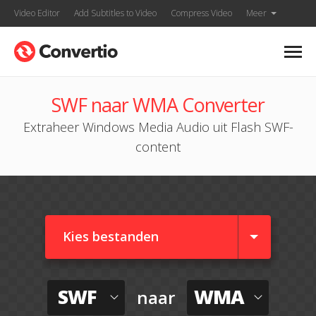
Video Editor
Add Subtitles to Video
Compress Video
Meer
SWF naar WMA Converter
Extraheer Windows Media Audio uit Flash SWF-
content
Kies bestanden
SWF
WMA
naar