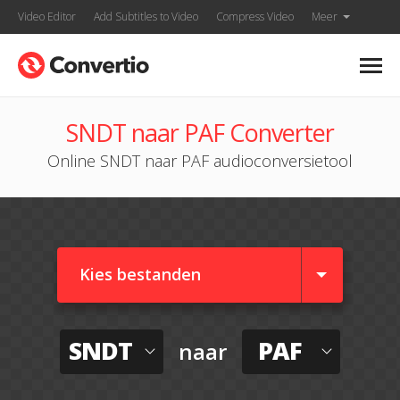
Video Editor
Add Subtitles to Video
Compress Video
Meer
SNDT naar PAF Converter
Online SNDT naar PAF audioconversietool
Kies bestanden
SNDT
PAF
naar