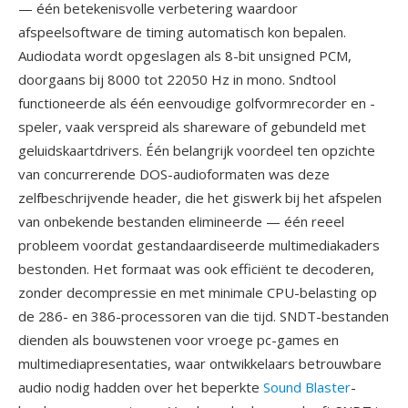
— één betekenisvolle verbetering waardoor
afspeelsoftware de timing automatisch kon bepalen.
Audiodata wordt opgeslagen als 8-bit unsigned PCM,
doorgaans bij 8000 tot 22050 Hz in mono. Sndtool
functioneerde als één eenvoudige golfvormrecorder en -
speler, vaak verspreid als shareware of gebundeld met
geluidskaartdrivers. Één belangrijk voordeel ten opzichte
van concurrerende DOS-audioformaten was deze
zelfbeschrijvende header, die het giswerk bij het afspelen
van onbekende bestanden elimineerde — één reeel
probleem voordat gestandaardiseerde multimediakaders
bestonden. Het formaat was ook efficiënt te decoderen,
zonder decompressie en met minimale CPU-belasting op
de 286- en 386-processoren van die tijd. SNDT-bestanden
dienden als bouwstenen voor vroege pc-games en
multimediapresentaties, waar ontwikkelaars betrouwbare
audio nodig hadden over het beperkte
Sound Blaster
-