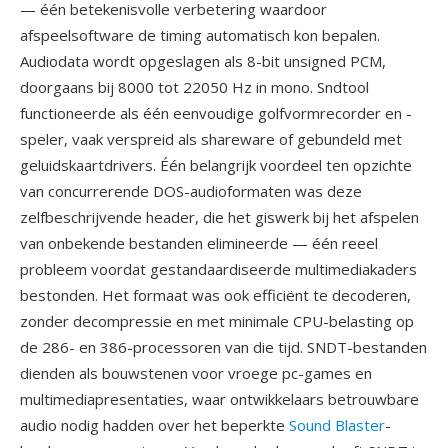
— één betekenisvolle verbetering waardoor
afspeelsoftware de timing automatisch kon bepalen.
Audiodata wordt opgeslagen als 8-bit unsigned PCM,
doorgaans bij 8000 tot 22050 Hz in mono. Sndtool
functioneerde als één eenvoudige golfvormrecorder en -
speler, vaak verspreid als shareware of gebundeld met
geluidskaartdrivers. Één belangrijk voordeel ten opzichte
van concurrerende DOS-audioformaten was deze
zelfbeschrijvende header, die het giswerk bij het afspelen
van onbekende bestanden elimineerde — één reeel
probleem voordat gestandaardiseerde multimediakaders
bestonden. Het formaat was ook efficiënt te decoderen,
zonder decompressie en met minimale CPU-belasting op
de 286- en 386-processoren van die tijd. SNDT-bestanden
dienden als bouwstenen voor vroege pc-games en
multimediapresentaties, waar ontwikkelaars betrouwbare
audio nodig hadden over het beperkte
Sound Blaster
-